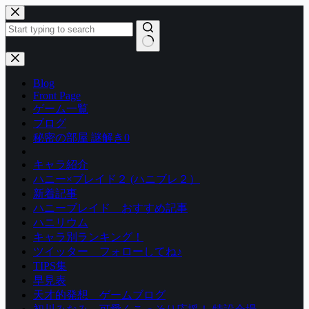
コ
ン
テ
ン
結
ツ
果
Blog
へ
な
Front Page
ス
し
ゲーム一覧
キ
ブログ
ッ
秘密の部屋 謎解き0
プ
キャラ紹介
ハニー×ブレイド２ (ハニブレ２）
新着記事
ハニーブレイド おすすめ記事
ハニリウム
キャラ別ランキング！
ツイッター フォローしてね♪
TIPS集
早見表
天才的発想 ゲームブログ