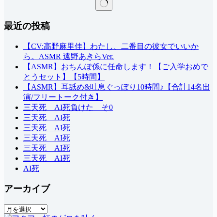
結
最近の投稿
果
な
し
【CV:高野麻里佳】わたし、二番目の彼女でいいか
ら。ASMR 遠野あきらVer.
【ASMR】おちんぽ係に任命します！【ご入学おめで
とうセット】【5時間】
【ASMR】耳舐め&吐息ぐっぽり10時間♪【合計14名出
演/フリートーク付き】
三天死 AI死負けた そ0
三天死 AI死
三天死 AI死
三天死 AI死
三天死 AI死
三天死 AI死
AI死
アーカイブ
ア