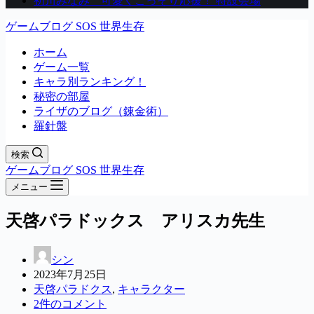
初川みなみ 可愛くこっそり応援！ 特設会場
ゲームブログ SOS 世界生存
ホーム
ゲーム一覧
キャラ別ランキング！
秘密の部屋
ライザのブログ（錬金術）
羅針盤
検索
ゲームブログ SOS 世界生存
メニュー
天啓パラドックス アリスカ先生
シン
2023年7月25日
天啓パラドクス
,
キャラクター
2件のコメント