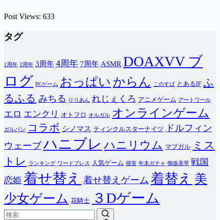
Post Views:
633
タグ
DOAXVV ブ
4周年
3周年
7周年
ASMR
1周年
2周年
ログ
おっぱい
からん
ふ
とあるIF
PCゲーム
このすば
るふる
みちる
れじぇくろ
アニメゲーム
りりあん
アートワール
オンラインゲーム
エロ
エンクリ
オトフロ
オルガル
コラボ
ドルフィン
シノマス
ティンクルスターナイツ
ガルパン
ハニブレ
ハニリウム
ミス
ウェーブ
マブガル
トレ
戦国
人気ゲーム
ランキング
ワードプレス
寝室
年末ガチャ
御坂美琴
着せ替え
着替え
美
着せ替えゲーム
恋姫
３Dゲーム
少女ゲーム
花騎士