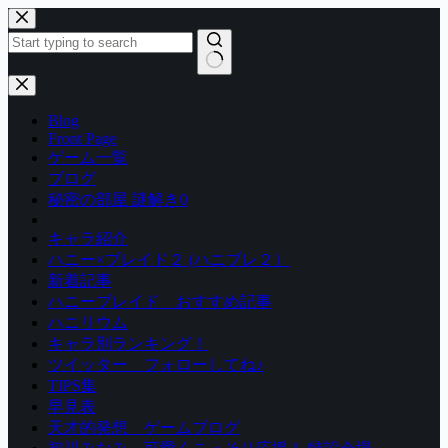
コ
ン
テ
ン
結
ツ
果
Blog
へ
な
Front Page
ス
し
ゲーム一覧
キ
ブログ
ッ
秘密の部屋 謎解き0
プ
キャラ紹介
ハニー×ブレイド２ (ハニブレ２）
新着記事
ハニーブレイド おすすめ記事
ハニリウム
キャラ別ランキング！
ツイッター フォローしてね♪
TIPS集
早見表
天才的発想 ゲームブログ