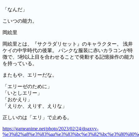
「なんだ」
こいつの能力。
岡絵里
岡絵里とは、『サクラダリセット』のキャラクター。 浅井
ケイの中学時代の後輩。 パンクな服装に赤いカラコンが特
徴で、5秒以上目を合わせることで発動する記憶操作の能力
を持っている。
またもや、エリーだな。
「エリーゼのために」
「いとしエリー」
「おかえり」
「えりか、えりす、えりな」
正しいのは「エリ」で止める。
https://gameanime.net/photo/2023/02/24/doaxvv-
%e3%82%a8%e3%83%aa%e3%83%bc%e3%82%bc%e3%80%80%