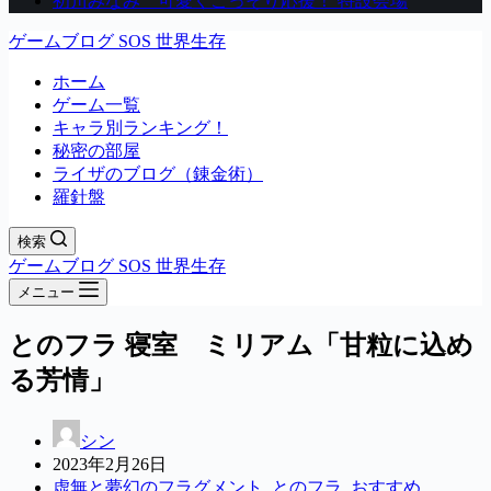
初川みなみ 可愛くこっそり応援！ 特設会場
ゲームブログ SOS 世界生存
ホーム
ゲーム一覧
キャラ別ランキング！
秘密の部屋
ライザのブログ（錬金術）
羅針盤
検索
ゲームブログ SOS 世界生存
メニュー
とのフラ 寝室 ミリアム「甘粒に込め
る芳情」
シン
2023年2月26日
虚無と夢幻のフラグメント
,
とのフラ
,
おすすめ