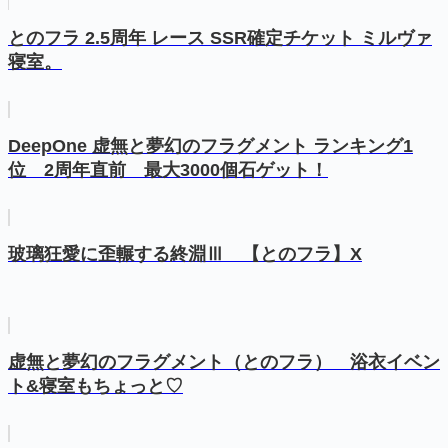
とのフラ 2.5周年 レース SSR確定チケット ミルヴァ
寝室。
DeepOne 虚無と夢幻のフラグメント ランキング1
位 2周年直前 最大3000個石ゲット！
玻璃狂愛に歪輾する終淵Ⅲ 【とのフラ】X
虚無と夢幻のフラグメント（とのフラ） 浴衣イベン
ト&寝室もちょっと♡