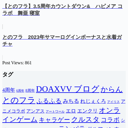
【とのフラ】3.5周年カウントダウン& ハピメア コ
ラボ 舞亜 寝室
とのフラ 2023年サマーログインボーナスと水着ガ
チャ
Post Views:
861
タグ
DOAXVV ブログ
からん
4周年
8周年
6周年
とのフラ
ふるふる
みちる
れじぇくろ
ア
アイリス
オンラ
エロ
エンクリ
ニメコラボ
アンアス
アートワール
インゲーム
クルスタ
キャラゲー
コラボ
シ