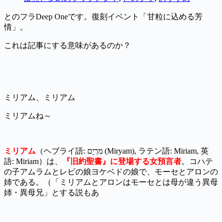
とのフラDeep Oneです。復刻イベント「甘粒に込める芳
情」。
これは記事にする意味があるのか？
ミリアム、ミリアム
ミリアムね～
ミリアム
（ヘブライ語: מִרְיָם‎ (Miryam), ラテン語: Miriam, 英
語: Miriam）は、
『旧約聖書』に登場する女預言者
。コハテ
の子アムラムとレビの娘ヨケベドの娘で、モーセとアロンの
姉である。（「ミリアムとアロンはモーセとは母が違う異母
姉・異母兄」とする説もあ