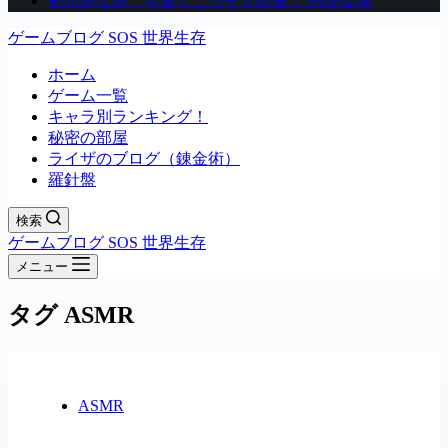
初川みなみ 可愛くこっそり応援！ 特設会場
ゲームブログ SOS 世界生存
ホーム
ゲーム一覧
キャラ別ランキング！
秘密の部屋
ライザのブログ（錬金術）
羅針盤
検索
ゲームブログ SOS 世界生存
メニュー
タグ
ASMR
ASMR