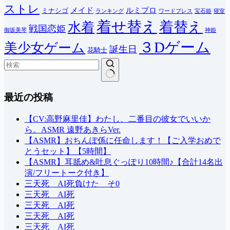
ストレ
メイド
ルミプロ
ミナシゴ
ランキング
ワードプレス
宝石姫
寝室
着せ替え
着替え
水着
戦国恋姫
御坂美琴
神姫
３Dゲーム
美少女ゲーム
誕生日
花騎士
結
最近の投稿
果
な
し
【CV:高野麻里佳】わたし、二番目の彼女でいいか
ら。ASMR 遠野あきらVer.
【ASMR】おちんぽ係に任命します！【ご入学おめで
とうセット】【5時間】
【ASMR】耳舐め&吐息ぐっぽり10時間♪【合計14名出
演/フリートーク付き】
三天死 AI死負けた そ0
三天死 AI死
三天死 AI死
三天死 AI死
三天死 AI死