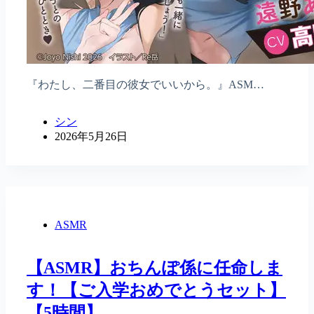
『わたし、二番目の彼女でいいから。』ASM…
シン
2026年5月26日
ASMR
【ASMR】おちんぽ係に任命しま
す！【ご入学おめでとうセット】
【5時間】