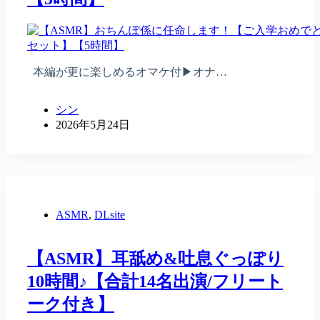
本編が更に楽しめるオマケ付▶オナ…
シン
2026年5月24日
ASMR
,
DLsite
【ASMR】耳舐め&吐息ぐっぽり
10時間♪【合計14名出演/フリート
ーク付き】