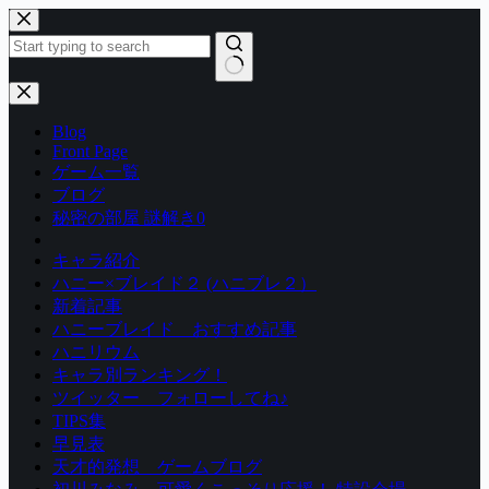
コ
ン
テ
ン
結
ツ
果
Blog
へ
な
Front Page
ス
し
ゲーム一覧
キ
ブログ
ッ
秘密の部屋 謎解き0
プ
キャラ紹介
ハニー×ブレイド２ (ハニブレ２）
新着記事
ハニーブレイド おすすめ記事
ハニリウム
キャラ別ランキング！
ツイッター フォローしてね♪
TIPS集
早見表
天才的発想 ゲームブログ