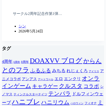
サークル2周年記念作第1弾…
シン
2026年5月24日
タグ
DOAXVV ブログ
からん
4周年
8周年
6周年
とのフラ
ふるふる
みちる
れじぇくろ
ア
アイリス
オンラ
エロ
エンクリ
ニメコラボ
アンアス
アートワール
インゲーム
クルスタ
キャラゲー
コラボ
シ
テンパラ
ドルフィンウェ
ノマス
ティンクルスターナイツ
ハニブレ
ハニリウム
ミ
ーブ
フィオナ
ハロウィン