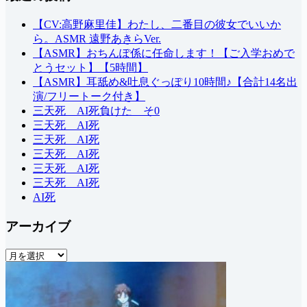
な
し
【CV:高野麻里佳】わたし、二番目の彼女でいいか
ら。ASMR 遠野あきらVer.
【ASMR】おちんぽ係に任命します！【ご入学おめで
とうセット】【5時間】
【ASMR】耳舐め&吐息ぐっぽり10時間♪【合計14名出
演/フリートーク付き】
三天死 AI死負けた そ0
三天死 AI死
三天死 AI死
三天死 AI死
三天死 AI死
三天死 AI死
AI死
アーカイブ
ア
ー
カ
イ