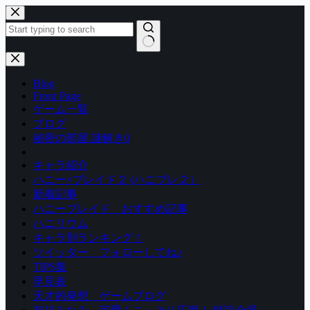
コ
ン
テ
ン
結
ツ
果
Blog
へ
な
Front Page
ス
し
ゲーム一覧
キ
ブログ
ッ
秘密の部屋 謎解き0
プ
キャラ紹介
ハニー×ブレイド２ (ハニブレ２）
新着記事
ハニーブレイド おすすめ記事
ハニリウム
キャラ別ランキング！
ツイッター フォローしてね♪
TIPS集
早見表
天才的発想 ゲームブログ