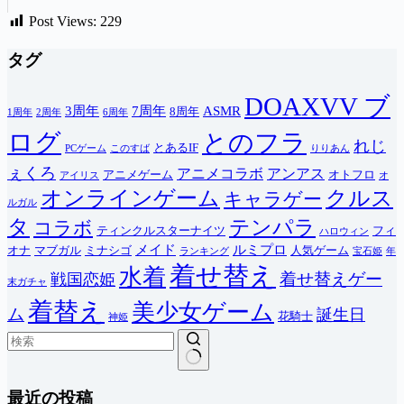
Post Views:
229
タグ
DOAXVV ブ
3周年
7周年
ASMR
8周年
1周年
2周年
6周年
ログ
とのフラ
れじ
とあるIF
PCゲーム
このすば
りりあん
ぇくろ
アニメコラボ
アンアス
アニメゲーム
オトフロ
アイリス
オ
オンラインゲーム
クルス
キャラゲー
ルガル
タ
テンパラ
コラボ
ティンクルスターナイツ
フィ
ハロウィン
メイド
ルミプロ
オナ
マブガル
ミナシゴ
人気ゲーム
ランキング
宝石姫
年
着せ替え
水着
着せ替えゲー
戦国恋姫
末ガチャ
着替え
美少女ゲーム
ム
誕生日
花騎士
神姫
結
最近の投稿
果