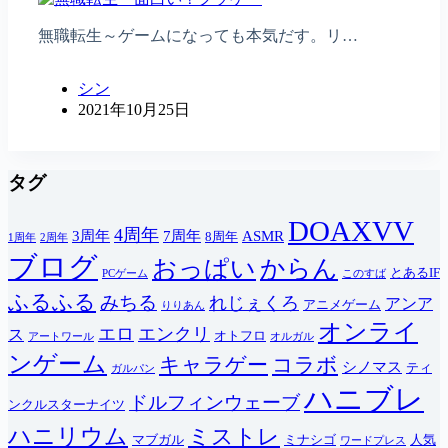
無職転生～ゲームになっても本気だす。リ…
シン
2021年10月25日
タグ
DOAXVV
4周年
3周年
7周年
ASMR
8周年
1周年
2周年
ブログ
おっぱい
からん
とあるIF
PCゲーム
このすば
ふるふる
みちる
れじぇくろ
アンア
アニメゲーム
りりあん
オンライ
エロ
エンクリ
ス
オトフロ
アートワール
オルガル
ンゲーム
キャラゲー
コラボ
シノマス
ティ
ガルパン
ハニブレ
ドルフィンウェーブ
ンクルスターナイツ
ハニリウム
ミストレ
マブガル
ミナシゴ
人気
ワードプレス