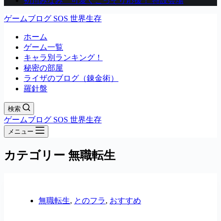
初川みなみ 可愛くこっそり応援！ 特設会場
ゲームブログ SOS 世界生存
ホーム
ゲーム一覧
キャラ別ランキング！
秘密の部屋
ライザのブログ（錬金術）
羅針盤
検索
ゲームブログ SOS 世界生存
メニュー
カテゴリー
無職転生
無職転生
,
とのフラ
,
おすすめ