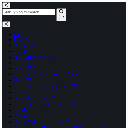
コ
ン
テ
ン
結
ツ
果
Blog
へ
な
Front Page
ス
し
ゲーム一覧
キ
ブログ
ッ
秘密の部屋 謎解き0
プ
キャラ紹介
ハニー×ブレイド２ (ハニブレ２）
新着記事
ハニーブレイド おすすめ記事
ハニリウム
キャラ別ランキング！
ツイッター フォローしてね♪
TIPS集
早見表
天才的発想 ゲームブログ