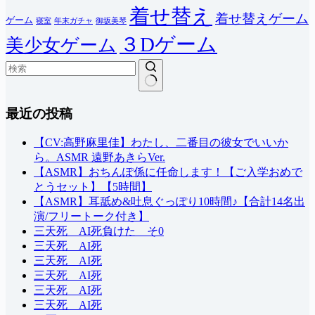
着せ替え
着せ替えゲーム
ゲーム
寝室
年末ガチャ
御坂美琴
３Dゲーム
美少女ゲーム
結
最近の投稿
果
な
し
【CV:高野麻里佳】わたし、二番目の彼女でいいか
ら。ASMR 遠野あきらVer.
【ASMR】おちんぽ係に任命します！【ご入学おめで
とうセット】【5時間】
【ASMR】耳舐め&吐息ぐっぽり10時間♪【合計14名出
演/フリートーク付き】
三天死 AI死負けた そ0
三天死 AI死
三天死 AI死
三天死 AI死
三天死 AI死
三天死 AI死