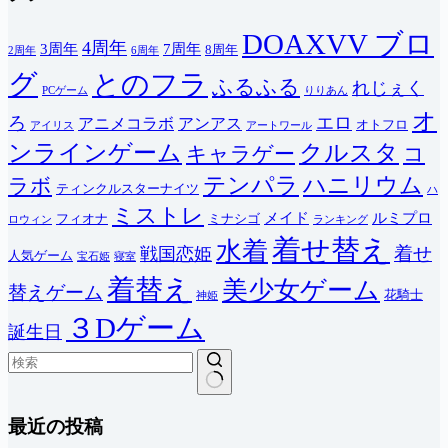
DOAXVV ブロ
4周年
3周年
7周年
8周年
2周年
6周年
グ
とのフラ
ふるふる
れじぇく
PCゲーム
りりあん
オ
ろ
エロ
アニメコラボ
アンアス
オトフロ
アイリス
アートワール
ンラインゲーム
クルスタ
キャラゲー
コ
テンパラ
ハニリウム
ラボ
ティンクルスターナイツ
ハ
ミストレ
メイド
ルミプロ
フィオナ
ミナシゴ
ロウィン
ランキング
着せ替え
水着
着せ
戦国恋姫
人気ゲーム
宝石姫
寝室
着替え
美少女ゲーム
替えゲーム
花騎士
神姫
３Dゲーム
誕生日
結
最近の投稿
果
な