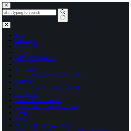
コ
ン
テ
ン
結
ツ
果
Blog
へ
な
Front Page
ス
し
ゲーム一覧
キ
ブログ
ッ
秘密の部屋 謎解き0
プ
キャラ紹介
ハニー×ブレイド２ (ハニブレ２）
新着記事
ハニーブレイド おすすめ記事
ハニリウム
キャラ別ランキング！
ツイッター フォローしてね♪
TIPS集
早見表
天才的発想 ゲームブログ