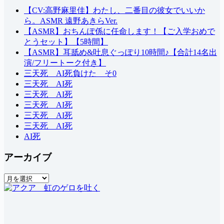
し
【CV:高野麻里佳】わたし、二番目の彼女でいいか
ら。ASMR 遠野あきらVer.
【ASMR】おちんぽ係に任命します！【ご入学おめで
とうセット】【5時間】
【ASMR】耳舐め&吐息ぐっぽり10時間♪【合計14名出
演/フリートーク付き】
三天死 AI死負けた そ0
三天死 AI死
三天死 AI死
三天死 AI死
三天死 AI死
三天死 AI死
AI死
アーカイブ
ア
ー
カ
イ
ブ