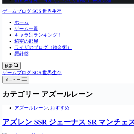
初川みなみ 可愛くこっそり応援！ 特設会場
ゲームブログ SOS 世界生存
ホーム
ゲーム一覧
キャラ別ランキング！
秘密の部屋
ライザのブログ（錬金術）
羅針盤
検索
ゲームブログ SOS 世界生存
メニュー
カテゴリー
アズールレーン
アズールレーン
,
おすすめ
アズレン SSR ジェーナス SR マンチェ