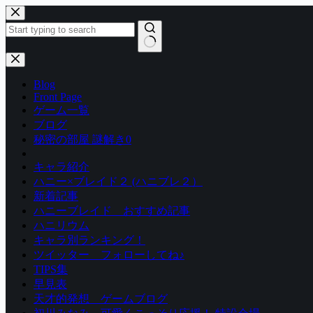
コ
ン
テ
ン
結
ツ
果
Blog
へ
な
Front Page
ス
し
ゲーム一覧
キ
ブログ
ッ
秘密の部屋 謎解き0
プ
キャラ紹介
ハニー×ブレイド２ (ハニブレ２）
新着記事
ハニーブレイド おすすめ記事
ハニリウム
キャラ別ランキング！
ツイッター フォローしてね♪
TIPS集
早見表
天才的発想 ゲームブログ