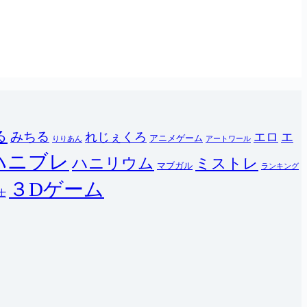
る
みちる
れじぇくろ
エロ
エ
アニメゲーム
りりあん
アートワール
ハニブレ
ハニリウム
ミストレ
マブガル
ランキング
３Dゲーム
士