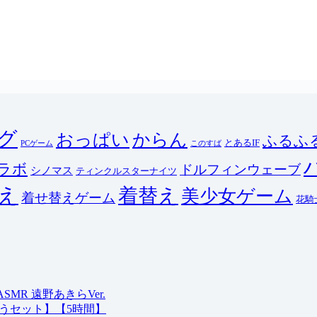
ログ
おっぱい
からん
ふるふ
とあるIF
PCゲーム
このすば
ラボ
ドルフィンウェーブ
シノマス
ティンクルスターナイツ
え
着替え
美少女ゲーム
着せ替えゲーム
花騎
R 遠野あきらVer.
うセット】【5時間】