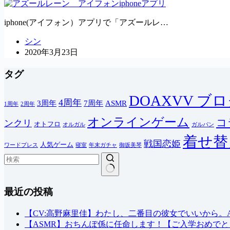
iphone(アイフォン）アプリで「アズールレ…
シン
2020年3月23日
タグ
DOAXVV ブ
4周年
3周年
7周年
ASMR
1周年
2周年
オンラインゲーム
コ
ンクリ
オトフロ
オルガル
ガルパン
着せ替
戦国恋姫
人気ゲーム
ワードプレス
寝室
年末ガチャ
御坂美琴
結
最近の投稿
果
な
し
【CV:高野麻里佳】わたし、二番目の彼女でいいから。ASM
【ASMR】おちんぽ係に任命します！【ご入学おめでと