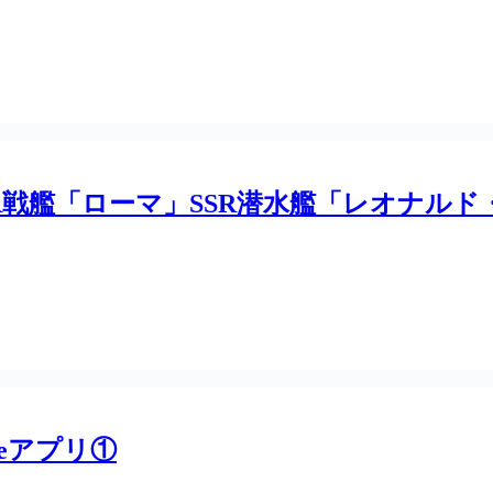
R戦艦「ローマ」SSR潜水艦「レオナル
neアプリ①