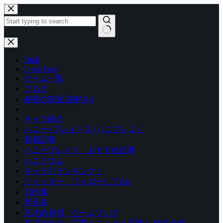
コ
ン
テ
ン
結
ツ
果
Blog
へ
な
Front Page
ス
し
ゲーム一覧
キ
ブログ
ッ
秘密の部屋 謎解き0
プ
キャラ紹介
ハニー×ブレイド２ (ハニブレ２）
新着記事
ハニーブレイド おすすめ記事
ハニリウム
キャラ別ランキング！
ツイッター フォローしてね♪
TIPS集
早見表
天才的発想 ゲームブログ