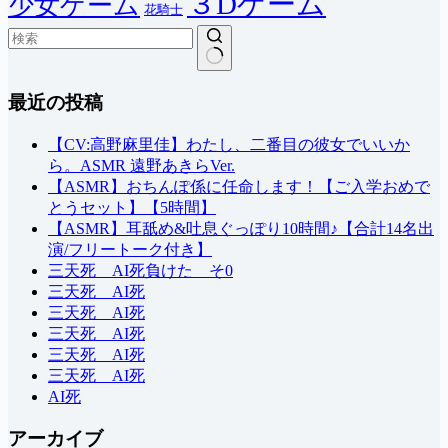
３Dゲーム
少女ゲーム
花騎士
結
最近の投稿
果
な
し
【CV:高野麻里佳】わたし、二番目の彼女でいいか
ら。ASMR 遠野あきらVer.
【ASMR】おちんぽ係に任命します！【ご入学おめで
とうセット】【5時間】
【ASMR】耳舐め&吐息ぐっぽり10時間♪【合計14名出
演/フリートーク付き】
三天死 AI死負けた そ0
三天死 AI死
三天死 AI死
三天死 AI死
三天死 AI死
三天死 AI死
AI死
アーカイブ