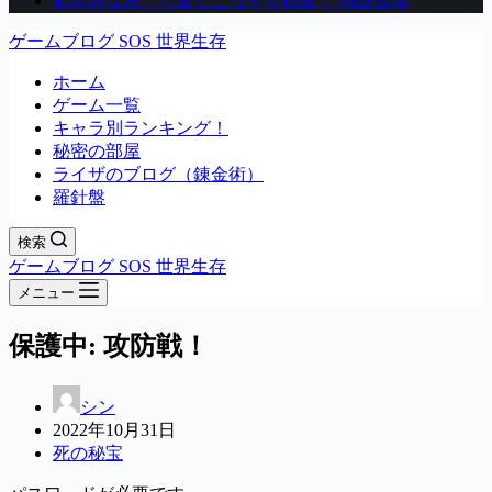
初川みなみ 可愛くこっそり応援！ 特設会場
ゲームブログ SOS 世界生存
ホーム
ゲーム一覧
キャラ別ランキング！
秘密の部屋
ライザのブログ（錬金術）
羅針盤
検索
ゲームブログ SOS 世界生存
メニュー
保護中: 攻防戦！
シン
2022年10月31日
死の秘宝