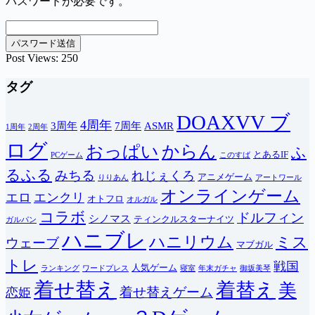
パスワードが必要です。
Post Views:
250
タグ
DOAXVV ブ
4周年
3周年
7周年
ASMR
1周年
2周年
ログ
おっぱい
からん
ふ
とあるIF
PCゲーム
このすば
るふる
みちる
れじぇくろ
アニメゲーム
りりあん
アートワール
オンラインゲーム
エロ
エンクリ
オトフロ
オルガル
コラボ
ドルフィン
シノマス
ティンクルスターナイツ
ガルパン
ハニブレ
ハニリウム
ミス
ウェーブ
マブガル
トレ
戦国
人気ゲーム
ランキング
ワードプレス
寝室
年末ガチャ
御坂美琴
着せ替え
着替え
美
着せ替えゲーム
恋姫