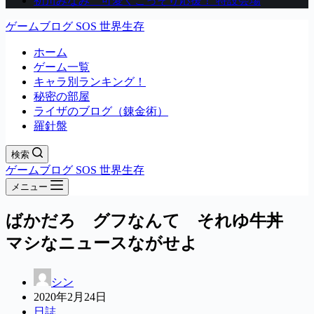
初川みなみ 可愛くこっそり応援！ 特設会場
ゲームブログ SOS 世界生存
ホーム
ゲーム一覧
キャラ別ランキング！
秘密の部屋
ライザのブログ（錬金術）
羅針盤
検索
ゲームブログ SOS 世界生存
メニュー
ばかだろ グフなんて それゆ牛丼
マシなニュースながせよ
シン
2020年2月24日
日誌