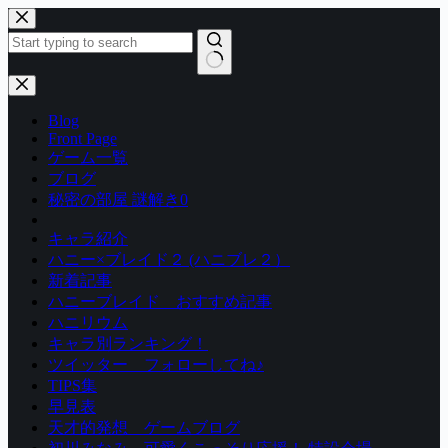
コ
ン
テ
ン
結
ツ
果
Blog
へ
な
Front Page
ス
し
ゲーム一覧
キ
ブログ
ッ
秘密の部屋 謎解き0
プ
キャラ紹介
ハニー×ブレイド２ (ハニブレ２）
新着記事
ハニーブレイド おすすめ記事
ハニリウム
キャラ別ランキング！
ツイッター フォローしてね♪
TIPS集
早見表
天才的発想 ゲームブログ