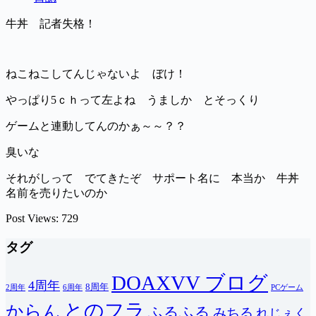
牛丼 記者失格！
ねこねこしてんじゃないよ ぼけ！
やっぱり5ｃｈって左よね うましか とそっくり
ゲームと連動してんのかぁ～～？？
臭いな
それがしって でてきたぞ サポート名に 本当か 牛丼
名前を売りたいのか
Post Views:
729
タグ
DOAXVV ブログ
4周年
8周年
2周年
6周年
PCゲーム
とのフラ
からん
ふるふる
みちる
れじぇく