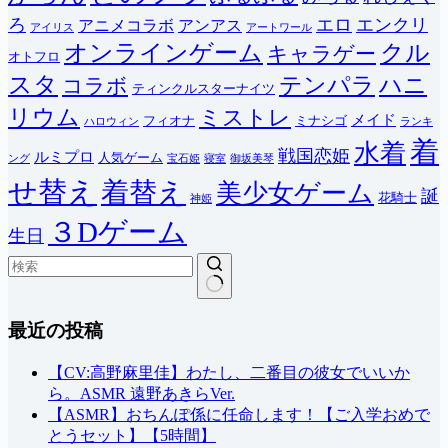
ろ
エロ
エンクリ
アニメコラボ
アンアス
アイリス
アートワール
オンラインゲーム
クル
キャラゲー
オトフロ
スタ
テンパラ
ハニ
コラボ
ティンクルスターナイツ
リウム
ミストレ
メイド
フィオナ
ミナシゴ
ハロウィン
ランキ
着
水着
戦国恋姫
ルミプロ
人気ゲーム
ング
宝石姫
寝室
御坂美琴
せ替え
着替え
美少女ゲーム
誕
花騎士
神姫
３Dゲーム
生日
結
最近の投稿
果
な
し
【CV:高野麻里佳】わたし、二番目の彼女でいいか
ら。ASMR 遠野あきらVer.
【ASMR】おちんぽ係に任命します！【ご入学おめで
とうセット】【5時間】