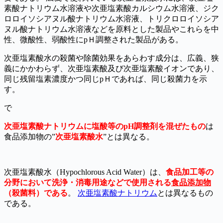
素酸ナトリウム水溶液や次亜塩素酸カルシウム水溶液、ジク
ロロイソシアヌル酸ナトリウム水溶液、トリクロロイソシア
ヌル酸ナトリウム水溶液などを原料とした製品やこれらを中
性、微酸性、弱酸性にpＨ調整された製品がある。
次亜塩素酸水の殺菌や除菌効果をあらわす成分は、広義、狭
義にかかわらず、次亜塩素酸及び次亜塩素酸イオンであり、
同じ残留塩素濃度かつ同じpＨであれば、同じ殺菌力を示
す。
で
次亜塩素酸ナトリウムに塩酸等のpH調整剤を混ぜたもの
は
食品添加物の”
次亜塩素酸水
”とは異なる。
次亜塩素酸水（Hypochlorous Acid Water）は、
食品加工等の
分野において洗浄・消毒用途などで使用される
食品添加物
（殺菌料）である
。
次亜塩素酸ナトリウム
とは異なるもの
である。