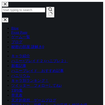
コ
ン
テ
ン
結
ツ
果
Blog
へ
な
Front Page
ス
し
ゲーム一覧
キ
ブログ
ッ
秘密の部屋 謎解き0
プ
キャラ紹介
ハニー×ブレイド２ (ハニブレ２）
新着記事
ハニーブレイド おすすめ記事
ハニリウム
キャラ別ランキング！
ツイッター フォローしてね♪
TIPS集
早見表
天才的発想 ゲームブログ