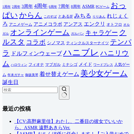
おっ
4周年
3周年
7周年
ASMR
8周年
1周年
2周年
6周年
PCゲーム
ぱい
からん
みちる
れじぇく
とあるIF
このすば
りりあん
ろ
エンクリ
アニメコラボ
アンアス
アニメゲーム
オトフロ
オル
オンラインゲーム
ク
キャラゲー
ガル
ガルパン
ルスタ
テンパ
コラボ
シノマス
ティンクルスターナイツ
ハニブレ
ラ
ハニリウ
ドルフィンウェーブ
ム
メイド
フィオナ
マブガル
ミナシゴ
人気ゲー
ハロウィン
ワードプレス
美少女ゲーム
着せ替えゲーム
ム
年末ガチャ
御坂美琴
誕生日
結
最近の投稿
果
な
し
【CV:高野麻里佳】わたし、二番目の彼女でいいか
ら。ASMR 遠野あきらVer.
【ASMR】おちんぽ係に任命します！【ご入学おめで