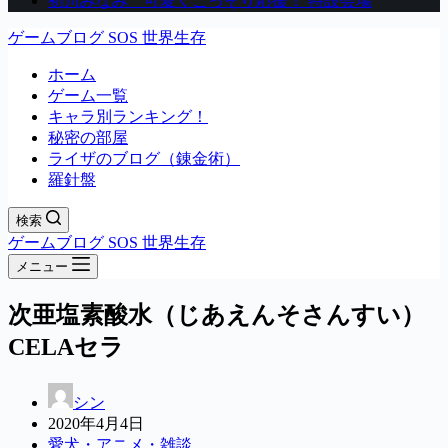
初川みなみ 可愛くこっそり応援！ 特設会場
ゲームブログ SOS 世界生存
ホーム
ゲーム一覧
キャラ別ランキング！
秘密の部屋
ライザのブログ（錬金術）
羅針盤
検索
ゲームブログ SOS 世界生存
メニュー
次亜塩素酸水（じあえんそさんすい）
CELAセラ
シン
2020年4月4日
愛犬・アニメ・雑談