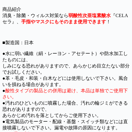
商品紹介
消臭・除菌・ウィルス対策なら
弱酸性次亜塩素酸水
『CELA
セラ』、
手指やマスクにもそのまま使用できます
！
■製造国：日本
●水に弱い繊維（絹・レーヨン・アセテート）や防水加工し
たものには、
しみになる恐れがありますので、あらかじめ目立たない部分
でお試しください。
●革・毛皮・和装・白木などには使用しないで下さい。風合
いを損ねる場合があります。
●
酸性タイプの製品との併用は避け、本品は単独でご使用下
さい。
●汚れのひどいものに噴霧した場合、汚れの輪ジミができる
恐れがありますので、
あらかじめ汚れを落としてからご使用下さい。
●電気製品のモーター・配線・基盤・スイッチ類などには直
接噴霧しないで下さい。漏電や故障の原因になります。