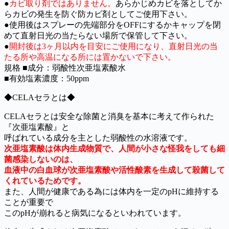
●
カビ取り剤ではありません。
あらかじめカビを落としてか
らカビの発生を防ぐ防カビ剤としてご使用下さい。
●使用後はスプレーの先端部分をOFFにするかキャップを閉
めて直射日光の当たらない場所で保管して下さい。
●
開封後は3ヶ月以内を目安にご使用になり、直射日光の当
たる所や高温になる所には置かないで下さい。
規格 ■成分：弱酸性次亜塩素酸水
■有効塩素濃度：50ppm
◆CELAセラとは◆
CELAセラとは安全な除菌と消臭を基本に考えて作られた
『次亜塩素酸』と
呼ばれている成分を主とした弱酸性の水溶液です。
次亜塩素酸は体内生成物質で、人間が小さな怪我をしても細
菌感染しないのは、
血液中の白血球が次亜塩素酸や活性酸素を生成して殺菌して
くれているためです。
また、人間が健康である為には体内を一定のpHに維持する
ことが重要で
このpHが崩れると病気になるといわれています。