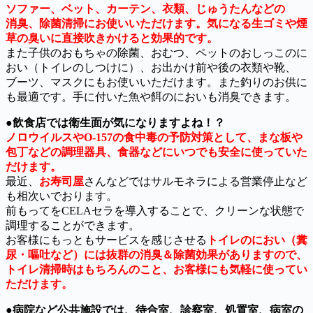
ソファー、ベット、カーテン、衣類、じゅうたんなどの
消臭、除菌清掃にお使いいただけます。気になる生ゴミや煙
草の臭いに直接吹きかけると効果的です。
また子供のおもちゃの除菌、おむつ、ペットのおしっこのに
おい（トイレのしつけに）、お出かけ前や後の衣類や靴、
ブーツ、マスクにもお使いいただけます。また釣りのお供に
も最適です。手に付いた魚や餌のにおいも消臭できます。
●
飲食店では衛生面が気になりますよね！？
ノロウイルスやO-157の食中毒の予防対策として、まな板や
包丁などの調理器具、食器などにいつでも安全に使っていた
だけます。
最近、
お寿司屋
さんなどではサルモネラによる営業停止など
も相次いでおります。
前もってをCELAセラを導入することで、クリーンな状態で
調理することができます。
お客様にもっともサービスを感じさせる
トイレのにおい（糞
尿・嘔吐など）には抜群の消臭＆除菌効果がありますので、
トイレ清掃時はもちろんのこと、お客様にも気軽に使ってい
ただけます。
●
病院など公共施設では、待合室、診察室、処置室、病室の