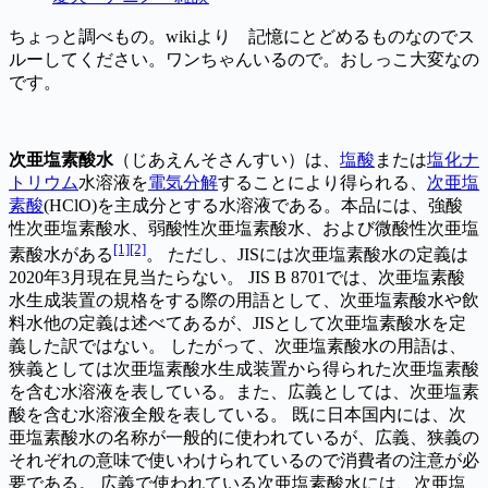
ちょっと調べもの。wikiより 記憶にとどめるものなのでス
ルーしてください。ワンちゃんいるので。おしっこ大変なの
です。
次亜塩素酸水
（じあえんそさんすい）は、
塩酸
または
塩化ナ
トリウム
水溶液を
電気分解
することにより得られる、
次亜塩
素酸
(HClO)を主成分とする水溶液である。本品には、強酸
性次亜塩素酸水、弱酸性次亜塩素酸水、および微酸性次亜塩
[1]
[2]
素酸水がある
。 ただし、JISには次亜塩素酸水の定義は
2020年3月現在見当たらない。 JIS B 8701では、次亜塩素酸
水生成装置の規格をする際の用語として、次亜塩素酸水や飲
料水他の定義は述べてあるが、JISとして次亜塩素酸水を定
義した訳ではない。 したがって、次亜塩素酸水の用語は、
狭義としては次亜塩素酸水生成装置から得られた次亜塩素酸
を含む水溶液を表している。また、広義としては、次亜塩素
酸を含む水溶液全般を表している。 既に日本国内には、次
亜塩素酸水の名称が一般的に使われているが、広義、狭義の
それぞれの意味で使いわけられているので消費者の注意が必
要である。 広義で使われている次亜塩素酸水には、次亜塩