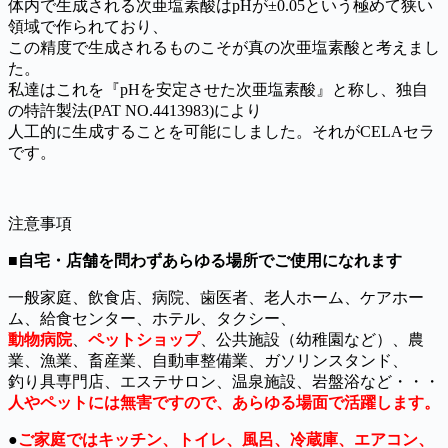
体内で生成される次亜塩素酸はpHが±0.05という極めて狭い
領域で作られており、
この精度で生成されるものこそが真の次亜塩素酸と考えまし
た。
私達はこれを『pHを安定させた次亜塩素酸』と称し、独自
の特許製法(PAT NO.4413983)により
人工的に生成することを可能にしました。それがCELAセラ
です。
注意事項
■
自宅・店舗を問わずあらゆる場所でご使用になれます
一般家庭、飲食店、病院、歯医者、老人ホーム、ケアホー
ム、給食センター、ホテル、タクシー、
動物病院
、
ペットショップ
、公共施設（幼稚園など）、農
業、漁業、畜産業、自動車整備業、ガソリンスタンド、
釣り具専門店、エステサロン、温泉施設、岩盤浴など・・・
人やペットには無害ですので、あらゆる場面で活躍します。
●
ご家庭ではキッチン、トイレ、風呂、冷蔵庫、エアコン、