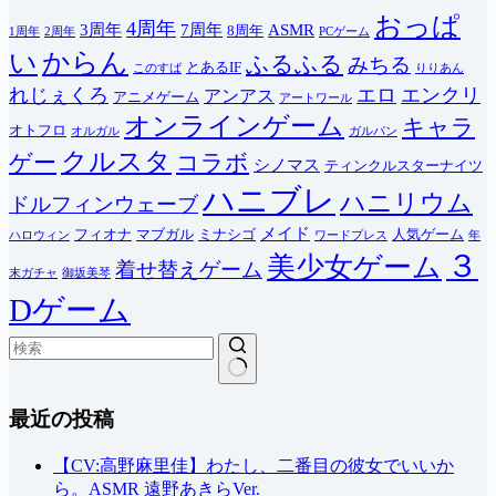
おっぱ
4周年
3周年
7周年
ASMR
8周年
1周年
2周年
PCゲーム
い
からん
ふるふる
みちる
とあるIF
このすば
りりあん
れじぇくろ
エロ
エンクリ
アンアス
アニメゲーム
アートワール
オンラインゲーム
キャラ
オトフロ
オルガル
ガルパン
クルスタ
ゲー
コラボ
シノマス
ティンクルスターナイツ
ハニブレ
ハニリウム
ドルフィンウェーブ
メイド
フィオナ
マブガル
ミナシゴ
人気ゲーム
ハロウィン
ワードプレス
年
３
美少女ゲーム
着せ替えゲーム
末ガチャ
御坂美琴
Dゲーム
結
最近の投稿
果
な
し
【CV:高野麻里佳】わたし、二番目の彼女でいいか
ら。ASMR 遠野あきらVer.