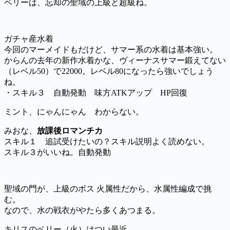
ベリーは、忘却の聖域の上級と超級ね。
ガチャ産水着
今回のマーメイドもだけど、サマー系の水着は基本強い。
からんの去年の新作水着かな、ヴィーナスサマー鍛えてない
（レベル50）で22000。レベル80になったら強いでしょう
ね。
・スキル３ 自動発動 味方ATKアップ HP回復
ミント、にゃんにゃん わからない。
みおな、
放課後ロマンチカ
スキル１ 追試受けたいの？スキル説明よく読めない。
スキル３がいいね。自動発動
聖域の門が、上級のボス 火属性だから、水属性編成で挑
む。
なので、水の戦衣がやたら多くあつまる。
キリスのベリー（火）はつい最近