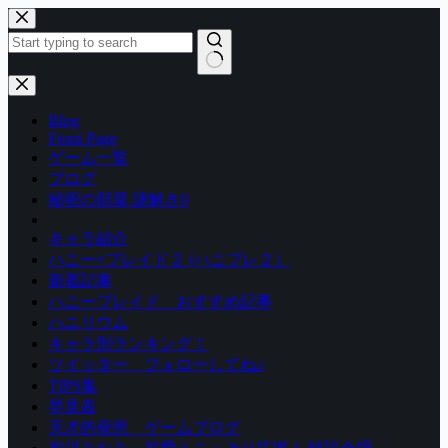
コ
ン
テ
ン
結
ツ
果
Blog
へ
な
Front Page
ス
し
ゲーム一覧
キ
ブログ
ッ
秘密の部屋 謎解き0
プ
キャラ紹介
ハニー×ブレイド２ (ハニブレ２）
新着記事
ハニーブレイド おすすめ記事
ハニリウム
キャラ別ランキング！
ツイッター フォローしてね♪
TIPS集
早見表
天才的発想 ゲームブログ