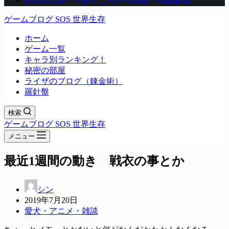
初川みなみ 可愛くこっそり応援！ 特設会場
ゲームブログ SOS 世界生存
ホーム
ゲーム一覧
キャラ別ランキング！
秘密の部屋
ライザのブログ（錬金術）
羅針盤
検索
ゲームブログ SOS 世界生存
メニュー
最近1週間の動き 戦衣の事とか
シン
2019年7月20日
愛犬・アニメ・雑談