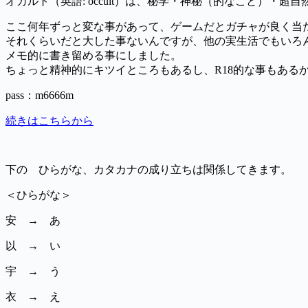
オカルト（英語: occult）は、秘学・神秘（的なこと）・超
ここ何年ずっと変な事があって、ゲームだとガチャが良く当
それくらいだと大した事ないんですが、他の実生活でもいろ
メモ的に書き留める事にしました。
ちょっと精神的にキツイところもあるし、R18的な事もある
pass：m6666m
続きはこちらから
下の ひらがな、カタカナの成り立ちは関係してきます。
＜ひらがな＞
安 → あ
以 → い
宇 → う
衣 → え