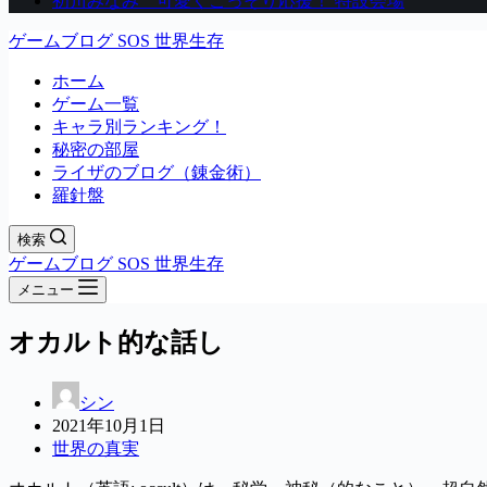
初川みなみ 可愛くこっそり応援！ 特設会場
ゲームブログ SOS 世界生存
ホーム
ゲーム一覧
キャラ別ランキング！
秘密の部屋
ライザのブログ（錬金術）
羅針盤
検索
ゲームブログ SOS 世界生存
メニュー
オカルト的な話し
シン
2021年10月1日
世界の真実