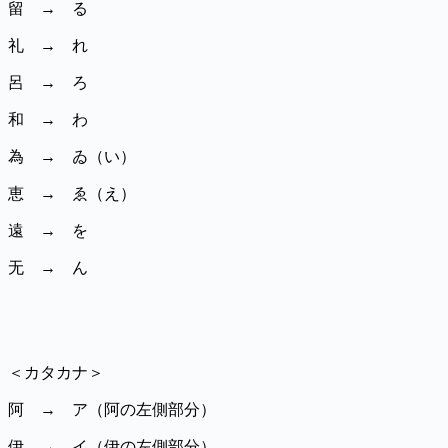
留 → る
礼 → れ
呂 → ろ
和 → わ
為 → ゐ（い）
恵 → ゑ（え）
遠 → を
无 → ん
＜カタカナ＞
阿 → ア（阿の左側部分）
伊 → イ（伊の左側部分）