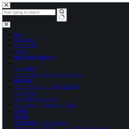
コ
ン
テ
ン
結
ツ
果
Blog
へ
な
Front Page
ス
し
ゲーム一覧
キ
ブログ
ッ
秘密の部屋 謎解き0
プ
キャラ紹介
ハニー×ブレイド２ (ハニブレ２）
新着記事
ハニーブレイド おすすめ記事
ハニリウム
キャラ別ランキング！
ツイッター フォローしてね♪
TIPS集
早見表
天才的発想 ゲームブログ