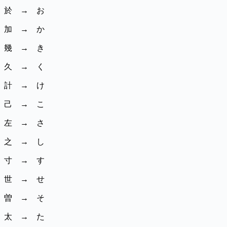
於 → お
加 → か
幾 → き
久 → く
計 → け
己 → こ
左 → さ
之 → し
寸 → す
世 → せ
曽 → そ
太 → た