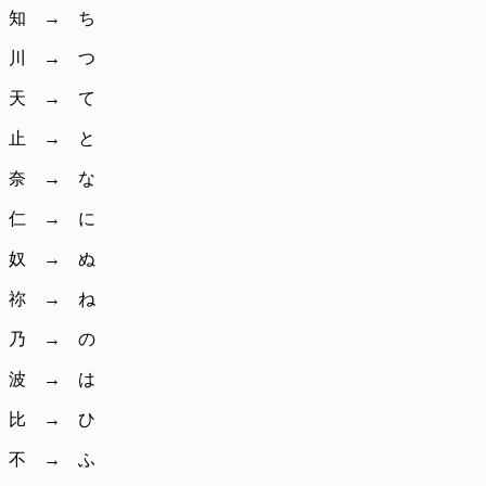
知 → ち
川 → つ
天 → て
止 → と
奈 → な
仁 → に
奴 → ぬ
祢 → ね
乃 → の
波 → は
比 → ひ
不 → ふ