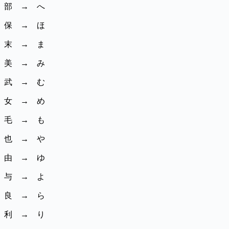
部 → へ
保 → ほ
末 → ま
美 → み
武 → む
女 → め
毛 → も
也 → や
由 → ゆ
与 → よ
良 → ら
利 → り