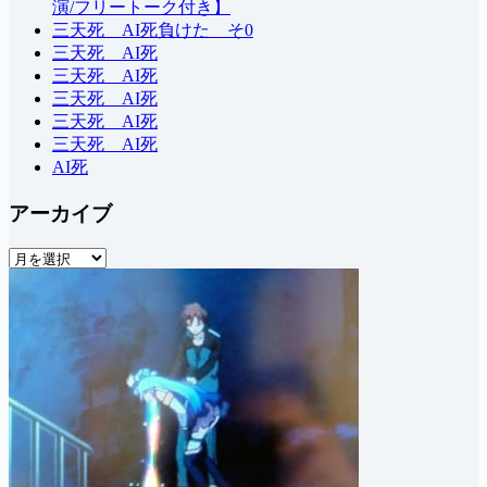
演/フリートーク付き】
三天死 AI死負けた そ0
三天死 AI死
三天死 AI死
三天死 AI死
三天死 AI死
三天死 AI死
AI死
アーカイブ
ア
ー
カ
イ
ブ