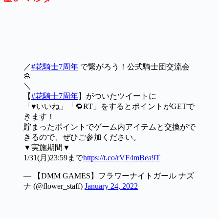
／
#花騎士7周年
で繋がろう！公式騎士団交流会
🌸
＼
【
#花騎士7周年
】がついたツイートに
「♥いいね」「🔁RT」をするとポイントがGETで
きます！
貯まったポイントでゲーム内アイテムと交換がで
きるので、ぜひご参加ください。
▼実施期間▼
1/31(月)23:59まで
https://t.co/rVF4mBea9T
— 【DMM GAMES】フラワーナイトガール ナズ
ナ (@flower_staff)
January 24, 2022