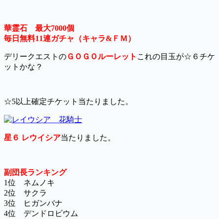
華霊石 最大7000個
毎日無料11連ガチャ（キャラ&ＦＭ）
デリークエストの
ＧＯＧＯルーレット
これの目玉が☆６チケ
ットかな？
☆5以上確定チケット当たりました。
星６ レウイシア
当たりました。
副団長ランキング
1位 ネムノキ
2位 サクラ
3位 ヒガンバナ
4位 デンドロビウム