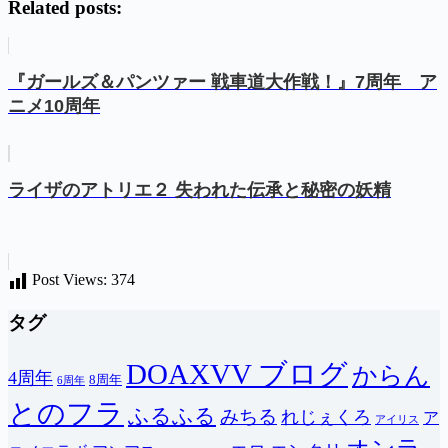
Related posts:
『ガールズ＆パンツァー 戦車道大作戦！』7周年 ア
ニメ10周年
ライザのアトリエ２ 失われた伝承と秘密の妖精
Post Views:
374
タグ
DOAXVV ブログ
からん
4周年
8周年
6周年
とのフラ
ふるふる
みちる
れじぇくろ
ア
アイリス