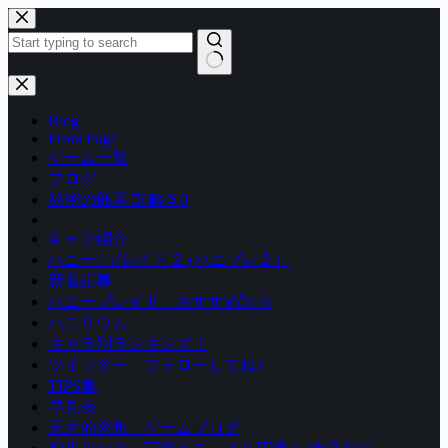
コ
ン
テ
ン
結
ツ
果
Blog
へ
な
Front Page
ス
し
ゲーム一覧
キ
ブログ
ッ
秘密の部屋 謎解き0
プ
キャラ紹介
ハニー×ブレイド２ (ハニブレ２）
新着記事
ハニーブレイド おすすめ記事
ハニリウム
キャラ別ランキング！
ツイッター フォローしてね♪
TIPS集
早見表
天才的発想 ゲームブログ