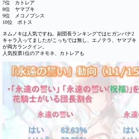
7位 カトレア
8位 ヤマブキ
9位 メコノプシス
10位 ポトス
ネムノキは人気ですね。副団長ランキングではヒガンバナ2
キャラ入ってましたがこっちでは無し、エノテラ、ヤマブキ
が両方ランクイン。
人気投票1位のアネモネ、カトレアも