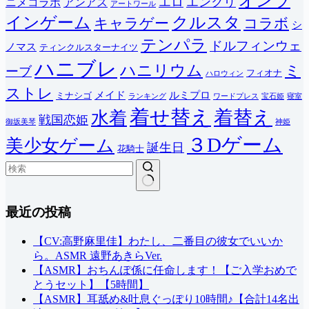
オンラ
エロ
エンクリ
ニメコラボ
アンアス
アートワール
インゲーム
クルスタ
キャラゲー
コラボ
シ
テンパラ
ドルフィンウェ
ノマス
ティンクルスターナイツ
ハニブレ
ハニリウム
ミ
ーブ
フィオナ
ハロウィン
ストレ
メイド
ルミプロ
ミナシゴ
ランキング
ワードプレス
宝石姫
寝室
着せ替え
着替え
水着
戦国恋姫
御坂美琴
神姫
３Dゲーム
美少女ゲーム
誕生日
花騎士
結
最近の投稿
果
な
し
【CV:高野麻里佳】わたし、二番目の彼女でいいか
ら。ASMR 遠野あきらVer.
【ASMR】おちんぽ係に任命します！【ご入学おめで
とうセット】【5時間】
【ASMR】耳舐め&吐息ぐっぽり10時間♪【合計14名出