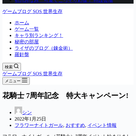
初川みなみ 可愛くこっそり応援！ 特設会場
ゲームブログ SOS 世界生存
ホーム
ゲーム一覧
キャラ別ランキング！
秘密の部屋
ライザのブログ（錬金術）
羅針盤
検索
ゲームブログ SOS 世界生存
メニュー
花騎士 7周年記念 特大キャンペーン!
シン
2022年1月25日
フラワーナイトガール
,
おすすめ
,
イベント情報