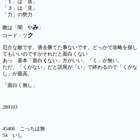
「１」は「居」
「３」は「見」
「力」の勢力
み
敵は「闇 や
」
ク
コード：ツ
厄介な敵です。過去勝てた事ないです。どっかで攻略を探し
てもいいのですがそれだと面白くない
あっ 基本「面白
く
ない」方がいい。「く」が無い。
ただ、「くがない」だと語尾が「い」で終わるので「くがな
し」が最高。
「面白く無し」
289103
45406 こっちは無
54 いし