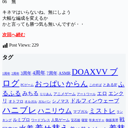
06 無
キネマはいらないね。無にしよう
大幅な編成を変えるか
かと言っても勝つ気も無いんですが・・
次回へ続む
Post Views:
229
タグ
DOAXVV ブ
4周年
3周年
7周年
ASMR
1周年
2周年
ログ
おっぱい
からん
ふ
とあるIF
PCゲーム
このすば
るふる
みちる
エロ
エンク
アニメゲーム
りりあん
アートワール
ドルフィンウェーブ
リ
シノマス
オトフロ
オルガル
ガルパン
ハニブレ
ハニリウム
ミストレ
マブガル
ラン
戦
ルミプロ
人気ゲーム
キング
ワードプレス
宝石姫
寝室
年末ガチャ
御坂美琴