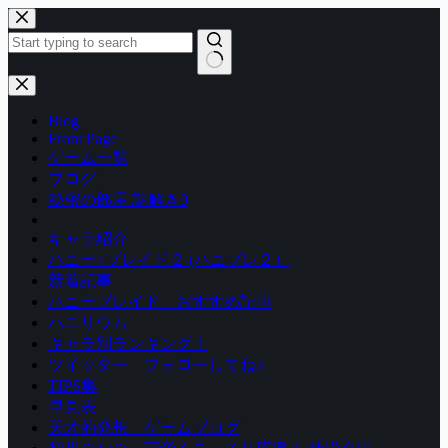
コ
ン
テ
ン
結
ツ
果
Blog
へ
な
Front Page
ス
し
ゲーム一覧
キ
ブログ
ッ
秘密の部屋 謎解き0
プ
キャラ紹介
ハニー×ブレイド２ (ハニブレ２）
新着記事
ハニーブレイド おすすめ記事
ハニリウム
キャラ別ランキング！
ツイッター フォローしてね♪
TIPS集
早見表
天才的発想 ゲームブログ