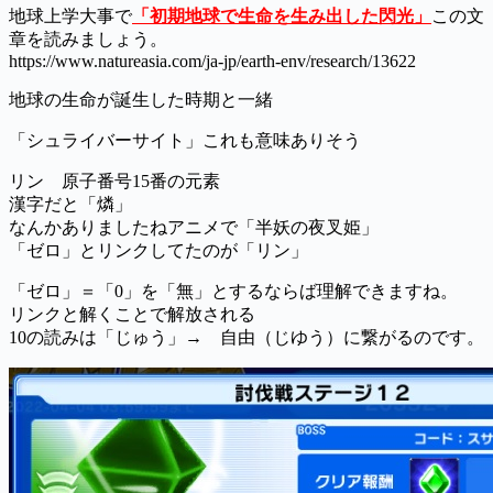
地球上学大事で
「初期地球で生命を生み出した閃光」
この文
章を読みましょう。
https://www.natureasia.com/ja-jp/earth-env/research/13622
地球の生命が誕生した時期と一緒
「シュライバーサイト」これも意味ありそう
リン 原子番号15番の元素
漢字だと「燐」
なんかありましたねアニメで「半妖の夜叉姫」
「ゼロ」とリンクしてたのが「リン」
「ゼロ」＝「0」を「無」とするならば理解できますね。
リンクと解くことで解放される
10の読みは「じゅう」→ 自由（じゆう）に繋がるのです。