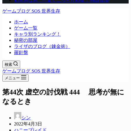
初川みなみ 可愛くこっそり応援！ 特設会場
ゲームブログ SOS 世界生存
ホーム
ゲーム一覧
キャラ別ランキング！
秘密の部屋
ライザのブログ（錬金術）
羅針盤
検索
ゲームブログ SOS 世界生存
メニュー
第44次 虚空の討伐戦 444 思考が無に
なるとき
シン
2022年4月3日
ハニーブレイド