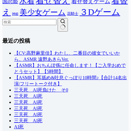
着せ替え
着替
水着
着せ替えゲーム
国恋姫
３Dゲーム
え
美少女ゲーム
花騎士
神姫
結
最近の投稿
果
な
し
【CV:高野麻里佳】わたし、二番目の彼女でいいか
ら。ASMR 遠野あきらVer.
【ASMR】おちんぽ係に任命します！【ご入学おめで
とうセット】【5時間】
【ASMR】耳舐め&吐息ぐっぽり10時間♪【合計14名出
演/フリートーク付き】
三天死 AI死負けた そ0
三天死 AI死
三天死 AI死
三天死 AI死
三天死 AI死
三天死 AI死
AI死