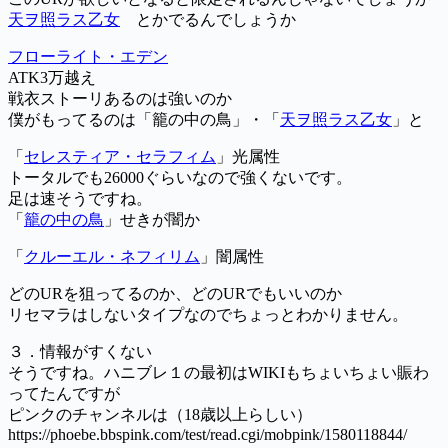
天ヲ照ラス乙女
とかでるんでしょうか
フローライト・エデン
ATK3万越え
戦衣ストーリあるのは強いのか
僕がもってるのは「籠の中の鳥」・「
天ヲ照ラス乙女
」と
「
セレスティア・セラフィム
」光属性
トータルでも26000ぐらいなので強くないです。
足は速そうですね。
「
籠の中の鳥
」せきが闇か
「
クルーエル・ネフィリム
」闇属性
どのURを狙ってるのか、どのURでもいいのか
リセマラはしないタイプなのでちょっとわかりません。
３．情報がすくない
そうですね。ハニブレ１の最初はWIKIもちょいちょい賑わ
ってたんですが
ピンクのチャンネルは（18歳以上らしい）
https://phoebe.bbspink.com/test/read.cgi/mobpink/1580118844/