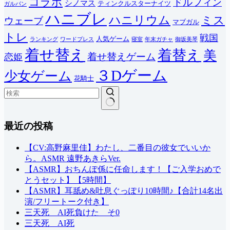
コラボ
ドルフィン
シノマス
ティンクルスターナイツ
ガルパン
ハニブレ
ハニリウム
ミス
ウェーブ
マブガル
トレ
戦国
人気ゲーム
ランキング
ワードプレス
寝室
年末ガチャ
御坂美琴
着せ替え
着替え
美
着せ替えゲーム
恋姫
３Dゲーム
少女ゲーム
花騎士
結
最近の投稿
果
な
し
【CV:高野麻里佳】わたし、二番目の彼女でいいか
ら。ASMR 遠野あきらVer.
【ASMR】おちんぽ係に任命します！【ご入学おめで
とうセット】【5時間】
【ASMR】耳舐め&吐息ぐっぽり10時間♪【合計14名出
演/フリートーク付き】
三天死 AI死負けた そ0
三天死 AI死