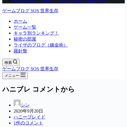
初川みなみ 可愛くこっそり応援！ 特設会場
ゲームブログ SOS 世界生存
ホーム
ゲーム一覧
キャラ別ランキング！
秘密の部屋
ライザのブログ（錬金術）
羅針盤
検索
ゲームブログ SOS 世界生存
メニュー
ハニブレ コメントから
シン
2020年9月20日
ハニーブレイド
1件のコメント