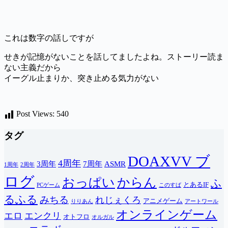
これは数字の話しですが
せきが記憶がないことを話してましたよね。ストーリー読ま
ない主義だから
イーグル止まりか、突き止める気力がない
Post Views:
540
タグ
DOAXVV ブ
4周年
3周年
7周年
ASMR
1周年
2周年
ログ
おっぱい
からん
ふ
とあるIF
PCゲーム
このすば
るふる
みちる
れじぇくろ
アニメゲーム
りりあん
アートワール
オンラインゲーム
エロ
エンクリ
オトフロ
オルガル