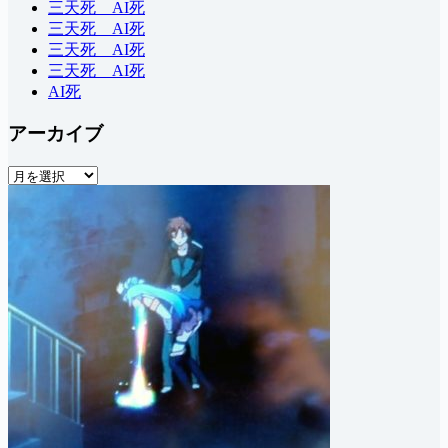
三天死 AI死
三天死 AI死
三天死 AI死
三天死 AI死
AI死
アーカイブ
ア
ー
カ
イ
ブ