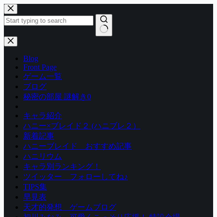
コ
ン
テ
ン
結
ツ
果
Blog
へ
な
Front Page
ス
し
ゲーム一覧
キ
ブログ
ッ
秘密の部屋 謎解き0
プ
キャラ紹介
ハニー×ブレイド２ (ハニブレ２）
新着記事
ハニーブレイド おすすめ記事
ハニリウム
キャラ別ランキング！
ツイッター フォローしてね♪
TIPS集
早見表
天才的発想 ゲームブログ