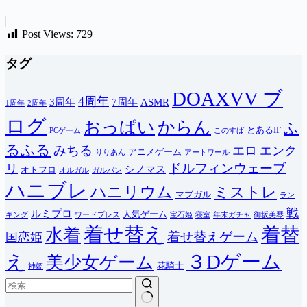
Post Views:
729
タグ
DOAXVV ブ
4周年
3周年
7周年
ASMR
1周年
2周年
ログ
おっぱい
からん
ふ
とあるIF
PCゲーム
このすば
るふる
みちる
エロ
エンク
アニメゲーム
りりあん
アートワール
ドルフィンウェーブ
リ
シノマス
オトフロ
オルガル
ガルパン
ハニブレ
ハニリウム
ミストレ
マブガル
ラン
戦
ルミプロ
人気ゲーム
キング
ワードプレス
宝石姫
寝室
年末ガチャ
御坂美琴
着せ替え
着替
水着
着せ替えゲーム
国恋姫
３Dゲーム
え
美少女ゲーム
花騎士
神姫