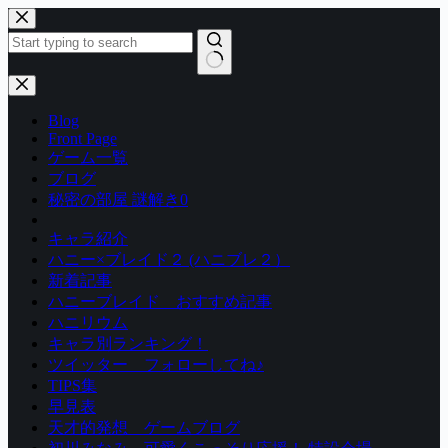
コ
ン
テ
ン
結
ツ
果
Blog
へ
な
Front Page
ス
し
ゲーム一覧
キ
ブログ
ッ
秘密の部屋 謎解き0
プ
キャラ紹介
ハニー×ブレイド２ (ハニブレ２）
新着記事
ハニーブレイド おすすめ記事
ハニリウム
キャラ別ランキング！
ツイッター フォローしてね♪
TIPS集
早見表
天才的発想 ゲームブログ