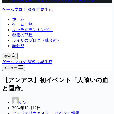
初川みなみ 可愛くこっそり応援！ 特設会場
ゲームブログ SOS 世界生存
ホーム
ゲーム一覧
キャラ別ランキング！
秘密の部屋
ライザのブログ（錬金術）
羅針盤
検索
ゲームブログ SOS 世界生存
メニュー
【アンアス】初イベント「人喰いの血
と運命」
シン
2024年12月12日
アンジェリカアスター
,
イベント情報