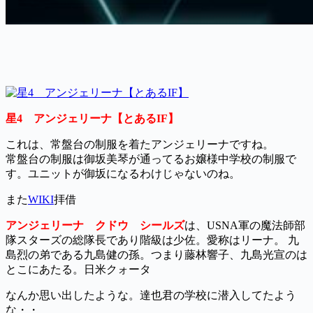
星4 アンジェリーナ【とあるIF】
これは、常盤台の制服を着たアンジェリーナですね。
常盤台の制服は御坂美琴が通ってるお嬢様中学校の制服で
す。ユニットが御坂になるわけじゃないのね。
また
WIKI
拝借
アンジェリーナ゠クドウ゠シールズ
は、USNA軍の魔法師部
隊スターズの総隊長であり階級は少佐。愛称はリーナ。 九
島烈の弟である九島健の孫。つまり藤林響子、九島光宣のは
とこにあたる。日米クォータ
なんか思い出したような。達也君の学校に潜入してたよう
な・・