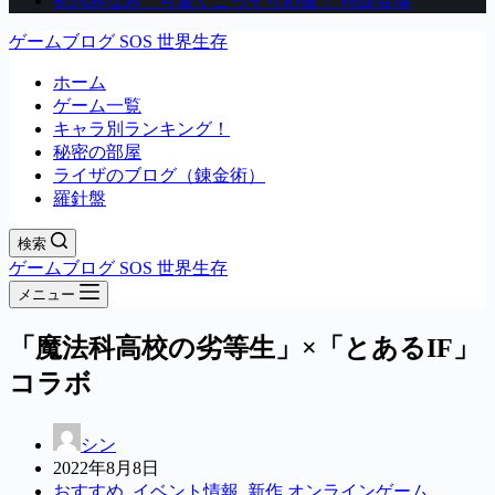
初川みなみ 可愛くこっそり応援！ 特設会場
ゲームブログ SOS 世界生存
ホーム
ゲーム一覧
キャラ別ランキング！
秘密の部屋
ライザのブログ（錬金術）
羅針盤
検索
ゲームブログ SOS 世界生存
メニュー
「魔法科高校の劣等生」×「とあるIF」
コラボ
シン
2022年8月8日
おすすめ
,
イベント情報
,
新作 オンラインゲーム