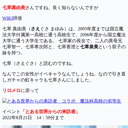
七草真由美
さんですね。良く知らないんですが
WIKI
拝借
七草 真由美（
さえ
ぐさ まゆみ）は、2095年度までは国立魔
法大学付属第一高校に通う高校生で、2096年度から国立魔法
大学に通う大学生である。 七草家の長女で、二人の異母兄
七草智一、七草孝次郎と、七草香澄と
七草泉美
という双子の
妹を持つ。
七草（さえぐさ）と読むのですね。
なんでこの女性がイベキャラなんでしょうね。なので引き直
しガチャの虹キャラも七草さんにしました。
リロメロ
に戻って
イベント
「とある世界からの来訪者」
2022年8月21日 14：59分まで