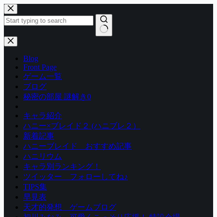
コ
ン
テ
ン
結
ツ
果
Blog
へ
な
Front Page
ス
し
ゲーム一覧
キ
ブログ
ッ
秘密の部屋 謎解き0
プ
キャラ紹介
ハニー×ブレイド２ (ハニブレ２）
新着記事
ハニーブレイド おすすめ記事
ハニリウム
キャラ別ランキング！
ツイッター フォローしてね♪
TIPS集
早見表
天才的発想 ゲームブログ