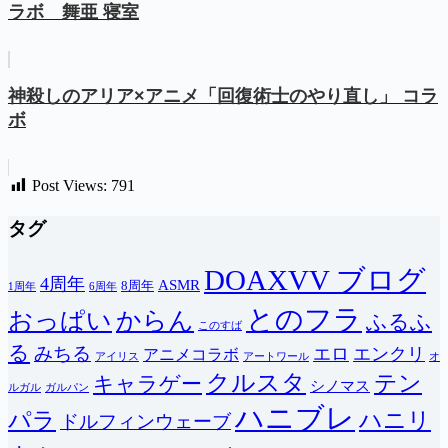
ラボ 舞亜 寝室
神殺しのアリア×アニメ「回復術士のやり直し」 コラ
ボ
Post Views:
791
タグ
DOAXVV ブログ
4周年
ASMR
8周年
1周年
6周年
とのフラ
おっぱい
からん
ふるふ
このすば
る
みちる
エロ
エンクリ
アニメコラボ
アイリス
アートワール
オ
クルスタ
テン
キャラゲー
シノマス
ルガル
ガルパン
ハニブレ
パラ
ハニリ
ドルフィンウェーブ