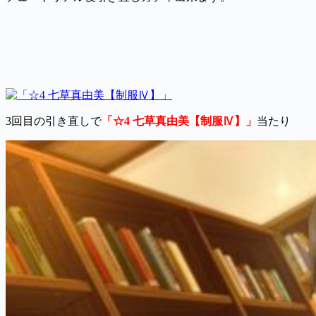
3回目の引き直しで
「☆4 七草真由美【制服Ⅳ】」
当たり