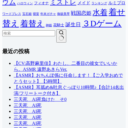
ウム
ミストレ
メイド
ルミプロ
フィオナ
ハロウィン
ランキング
着せ
水着
戦国恋姫
ワードプレス
宝石姫
寝室
年末ガチャ
御坂美琴
替え
３Dゲーム
着替え
誕生日
花騎士
神姫
結
最近の投稿
果
な
し
【CV:高野麻里佳】わたし、二番目の彼女でいいか
ら。ASMR 遠野あきらVer.
【ASMR】おちんぽ係に任命します！【ご入学おめで
とうセット】【5時間】
【ASMR】耳舐め&吐息ぐっぽり10時間♪【合計14名出
演/フリートーク付き】
三天死 AI死負けた そ0
三天死 AI死
三天死 AI死
三天死 AI死
三天死 AI死