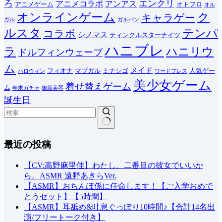
ろ
エンクリ
アニメコラボ
アンアス
アニメゲーム
オトフロ
オル
オンラインゲーム
ク
キャラゲー
ガル
ガルパン
ルスタ
テンパ
コラボ
シノマス
ティンクルスターナイツ
ハニブレ
ラ
ハニリウ
ドルフィンウェーブ
ム
メイド
フィオナ
マブガル
ミナシゴ
人気ゲー
ハロウィン
ワードプレス
美少女ゲーム
着せ替えゲーム
ム
年末ガチャ
御坂美琴
誕生日
結
最近の投稿
果
な
し
【CV:高野麻里佳】わたし、二番目の彼女でいいか
ら。ASMR 遠野あきらVer.
【ASMR】おちんぽ係に任命します！【ご入学おめで
とうセット】【5時間】
【ASMR】耳舐め&吐息ぐっぽり10時間♪【合計14名出
演/フリートーク付き】