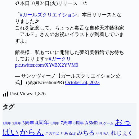
🎨本日10月24日(火)リリース！🎨
「
#ガールズクリエイション
」本日リリースとな
りました🎉
これを記念して、ちょっと毒舌な自称天才藝術家
「アルテ」さんのお祝いイラストが到着していま
すよ。
館長様、私もついに開館した夢幻美術館でお待ち
しております✨
#ガークリ
pic.twitter.com/XYvBX2YVM0
— サンソヴィーノ【ガールズクリエイション公
式】 (@girlscreationPR)
October 24, 2023
Post Views:
1,876
タグ
おっ
4周年
3周年
7周年
ASMR
8周年
1周年
2周年
6周年
PCゲーム
ぱい
からん
みちる
れじぇく
とあるIF
このすば
りりあん