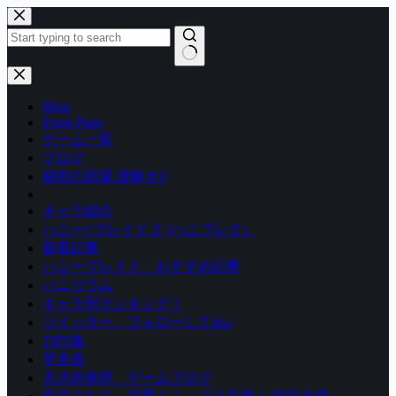
コ
ン
テ
ン
結
ツ
果
Blog
へ
な
Front Page
ス
し
ゲーム一覧
キ
ブログ
ッ
秘密の部屋 謎解き0
プ
キャラ紹介
ハニー×ブレイド２ (ハニブレ２）
新着記事
ハニーブレイド おすすめ記事
ハニリウム
キャラ別ランキング！
ツイッター フォローしてね♪
TIPS集
早見表
天才的発想 ゲームブログ