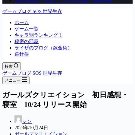
初川みなみ 可愛くこっそり応援！ 特設会場
ゲームブログ SOS 世界生存
ホーム
ゲーム一覧
キャラ別ランキング！
秘密の部屋
ライザのブログ（錬金術）
羅針盤
検索
ゲームブログ SOS 世界生存
メニュー
ガールズクリエイション 初日感想・
寝室 10/24 リリース開始
シン
2023年10月24日
ガールズクリエイション