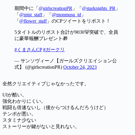
期間中に「
@girlscreationPR
」「
@starknights_PR
」
「
@mist_staff
」「
@monmusu_td
」
「
@flower_staff
」のCPツイートをリポスト！
5タイトルのリポスト合計が9030🐻突破で、全員
に豪華報酬プレゼント🎁
#くまさんCP
#ガークリ
— サンソヴィーノ【ガールズクリエイション公
式】 (@girlscreationPR)
October 24, 2023
全然クリエイティブじゃなかったです。
UIが酷い。
強化わかりにくい。
戦闘も倍速ないし（後からつけるんだろうけど）
テンポが悪い。
スタミナ少ない
ストーリーが鍵がないと見れない。