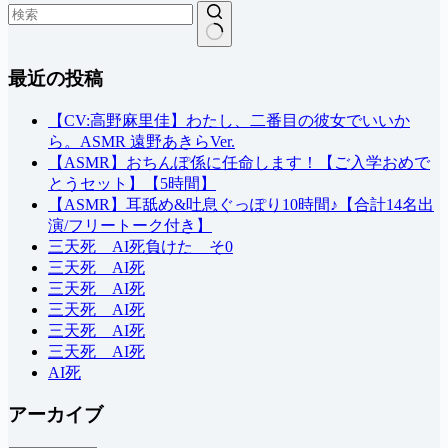
結
最近の投稿
果
な
し
【CV:高野麻里佳】わたし、二番目の彼女でいいか
ら。ASMR 遠野あきらVer.
【ASMR】おちんぽ係に任命します！【ご入学おめで
とうセット】【5時間】
【ASMR】耳舐め&吐息ぐっぽり10時間♪【合計14名出
演/フリートーク付き】
三天死 AI死負けた そ0
三天死 AI死
三天死 AI死
三天死 AI死
三天死 AI死
三天死 AI死
AI死
アーカイブ