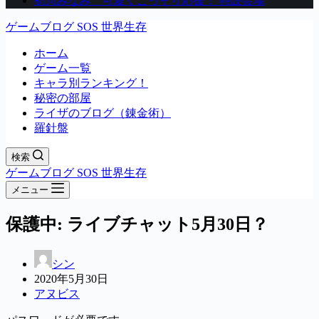
初川みなみ 可愛くこっそり応援！ 特設会場
ゲームブログ SOS 世界生存
ホーム
ゲーム一覧
キャラ別ランキング！
秘密の部屋
ライザのブログ（錬金術）
羅針盤
検索
ゲームブログ SOS 世界生存
メニュー
保護中: ライブチャット5月30日？
シン
2020年5月30日
アヌビス