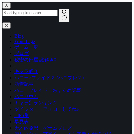
コ
ン
テ
ン
結
ツ
果
Blog
へ
な
Front Page
ス
し
ゲーム一覧
キ
ブログ
ッ
秘密の部屋 謎解き0
プ
キャラ紹介
ハニー×ブレイド２ (ハニブレ２）
新着記事
ハニーブレイド おすすめ記事
ハニリウム
キャラ別ランキング！
ツイッター フォローしてね♪
TIPS集
早見表
天才的発想 ゲームブログ