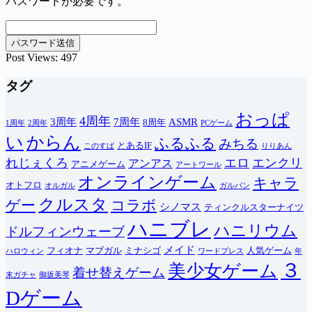
パスワードが必要です。
Post Views:
497
タグ
おっぱ
4周年
3周年
7周年
ASMR
8周年
1周年
2周年
PCゲーム
い
からん
ふるふる
みちる
とあるIF
このすば
りりあん
れじぇくろ
エロ
エンクリ
アンアス
アニメゲーム
アートワール
オンラインゲーム
キャラ
オトフロ
オルガル
ガルパン
クルスタ
ゲー
コラボ
シノマス
ティンクルスターナイツ
ハニブレ
ハニリウム
ドルフィンウェーブ
メイド
フィオナ
マブガル
ミナシゴ
人気ゲーム
ハロウィン
ワードプレス
年
３
美少女ゲーム
着せ替えゲーム
末ガチャ
御坂美琴
Dゲーム