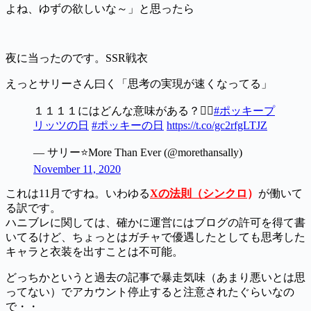
よね、ゆずの欲しいな～」と思ったら
夜に当ったのです。SSR戦衣
えっとサリーさん曰く「思考の実現が速くなってる」
１１１１にはどんな意味がある？👇🏻
#ポッキープ
リッツの日
#ポッキーの日
https://t.co/gc2rfgLTJZ
— サリー⭐️More Than Ever (@morethansally)
November 11, 2020
これは11月ですね。いわゆる
Xの法則（シンクロ
）
が働いて
る訳です。
ハニブレに関しては、確かに運営にはブログの許可を得て書
いてるけど、ちょっとはガチャで優遇したとしても思考した
キャラと衣装を出すことは不可能。
どっちかというと過去の記事で暴走気味（あまり悪いとは思
ってない）でアカウント停止すると注意されたぐらいなの
で・・