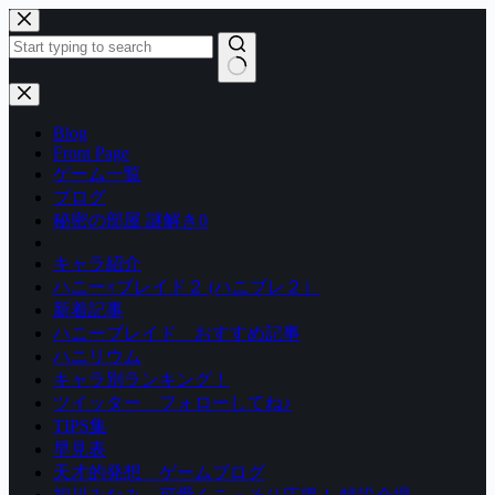
コ
ン
テ
ン
結
ツ
果
Blog
へ
な
Front Page
ス
し
ゲーム一覧
キ
ブログ
ッ
秘密の部屋 謎解き0
プ
キャラ紹介
ハニー×ブレイド２ (ハニブレ２）
新着記事
ハニーブレイド おすすめ記事
ハニリウム
キャラ別ランキング！
ツイッター フォローしてね♪
TIPS集
早見表
天才的発想 ゲームブログ