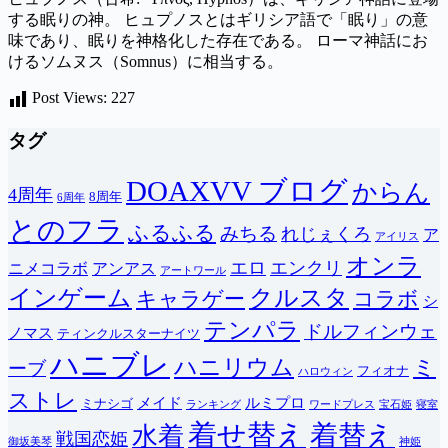
する眠りの神。 ヒュプノスとはギリシア語で「眠り」の意
味であり、眠りを神格化した存在である。 ローマ神話にお
けるソムヌス（Somnus）に相当する。
Post Views:
227
タグ
DOAXVV ブログ
からん
4周年
8周年
6周年
とのフラ
ふるふる
みちる
れじぇくろ
ア
アイリス
オンラ
エロ
エンクリ
ニメコラボ
アンアス
アートワール
インゲーム
クルスタ
キャラゲー
コラボ
シ
テンパラ
ドルフィンウェ
ノマス
ティンクルスターナイツ
ハニブレ
ハニリウム
ミ
ーブ
フィオナ
ハロウィン
ストレ
メイド
ルミプロ
ミナシゴ
ランキング
ワードプレス
宝石姫
寝室
着せ替え
着替え
水着
戦国恋姫
御坂美琴
神姫