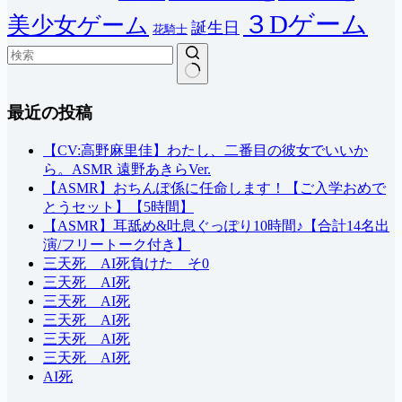
３Dゲーム
美少女ゲーム
誕生日
花騎士
結
最近の投稿
果
な
し
【CV:高野麻里佳】わたし、二番目の彼女でいいか
ら。ASMR 遠野あきらVer.
【ASMR】おちんぽ係に任命します！【ご入学おめで
とうセット】【5時間】
【ASMR】耳舐め&吐息ぐっぽり10時間♪【合計14名出
演/フリートーク付き】
三天死 AI死負けた そ0
三天死 AI死
三天死 AI死
三天死 AI死
三天死 AI死
三天死 AI死
AI死