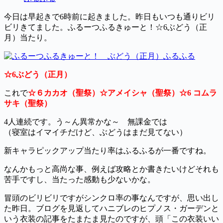
今日は早起きで6時前に起きました。昨日もいつも通りビリ
ビリきてました。ふるーつふるきゅーと！☆6ぶどう（正
月）当たり。
☆6ぶどう（正月）
これで
☆６カカオ（聖祭）☆アメイシャ（聖祭）☆6
コムラ
サキ（聖祭）
4人連続です。う～ん異常かな～ 無課金では
（寝室はイマイチだけど、ぶどうはまだ見てない）
新キャラピックアップ当たり率はふるふるが一番ですね。
なんかもっと高尚な事、例えば攻略とか書きたいけどそれも
苦手ですし、当たった感動も少ないかな。
冒頭のビリビリですがシンクロ率の事なんですが、思い出し
た昨日。ブログを見返してハニブレのヒプノス・ガーデンと
いう衣装の記事をたまたま見たのですが、頭「この衣装いい