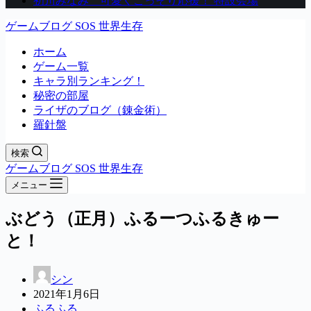
初川みなみ 可愛くこっそり応援！ 特設会場
ゲームブログ SOS 世界生存
ホーム
ゲーム一覧
キャラ別ランキング！
秘密の部屋
ライザのブログ（錬金術）
羅針盤
検索
ゲームブログ SOS 世界生存
メニュー
ぶどう（正月）ふるーつふるきゅー
と！
シン
2021年1月6日
ふるふる