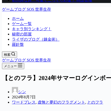
初川みなみ 可愛くこっそり応援！ 特設会場
ゲームブログ SOS 世界生存
ホーム
ゲーム一覧
キャラ別ランキング！
秘密の部屋
ライザのブログ（錬金術）
羅針盤
検索
ゲームブログ SOS 世界生存
メニュー
【とのフラ】2024年サマーログインボー
シン
2024年8月7日
ワードプレス
,
虚無と夢幻のフラグメント
,
とのフラ