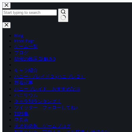
コ
ン
テ
ン
結
ツ
果
Blog
へ
な
Front Page
ス
し
ゲーム一覧
キ
ブログ
ッ
秘密の部屋 謎解き0
プ
キャラ紹介
ハニー×ブレイド２ (ハニブレ２）
新着記事
ハニーブレイド おすすめ記事
ハニリウム
キャラ別ランキング！
ツイッター フォローしてね♪
TIPS集
早見表
天才的発想 ゲームブログ