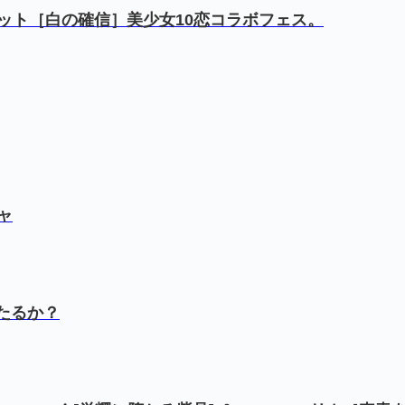
ジット［白の確信］美少女10恋コラボフェス。
ャ
たるか？