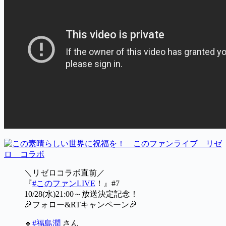
＼リゼロコラボ直前／
『
#このファンLIVE
！』#7
10/28(水)21:00～放送決定記念！
🎉フォロー&RTキャンペーン🎉
🔹
#福島潤
さん