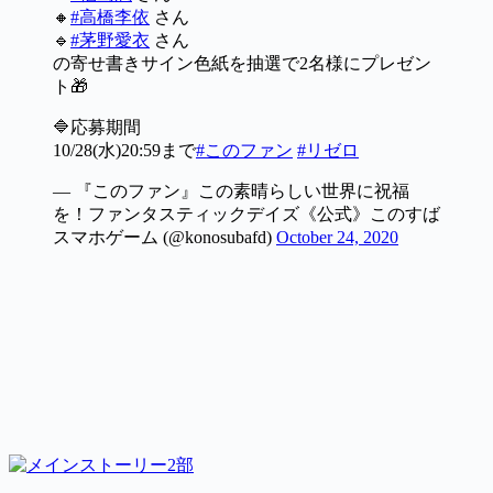
🔸
#高橋李依
さん
🔹
#茅野愛衣
さん
の寄せ書きサイン色紙を抽選で2名様にプレゼン
ト🎁
🔷応募期間
10/28(水)20:59まで
#このファン
#リゼロ
— 『このファン』この素晴らしい世界に祝福
を！ファンタスティックデイズ《公式》このすば
スマホゲーム (@konosubafd)
October 24, 2020