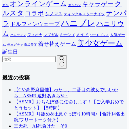
オンラインゲーム
ク
キャラゲー
ガル
ガルパン
ルスタ
テンパ
コラボ
シノマス
ティンクルスターナイツ
ハニブレ
ラ
ハニリウ
ドルフィンウェーブ
ム
メイド
フィオナ
マブガル
ミナシゴ
人気ゲー
ハロウィン
ワードプレス
美少女ゲーム
着せ替えゲーム
ム
年末ガチャ
御坂美琴
誕生日
結
最近の投稿
果
な
し
【CV:高野麻里佳】わたし、二番目の彼女でいいか
ら。ASMR 遠野あきらVer.
【ASMR】おちんぽ係に任命します！【ご入学おめで
とうセット】【5時間】
【ASMR】耳舐め&吐息ぐっぽり10時間♪【合計14名出
演/フリートーク付き】
三天死 AI死負けた そ0