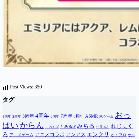
Post Views:
350
タグ
おっ
4周年
3周年
7周年
ASMR
8周年
1周年
2周年
6周年
PCゲーム
ぱい
からん
みちる
れじぇく
とあるIF
このすば
りりあん
ろ
エンクリ
アニメコラボ
アンアス
アニメゲーム
オトフロ
オル