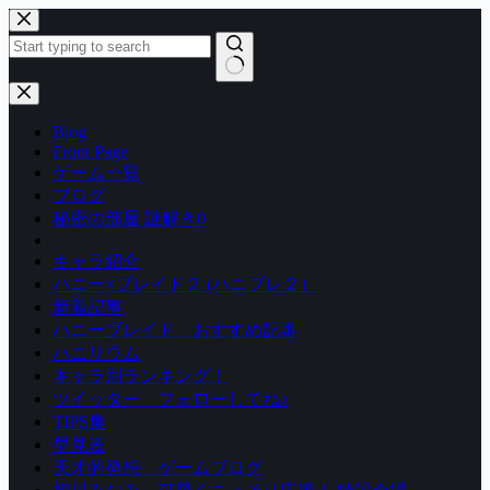
コ
ン
テ
ン
結
ツ
果
Blog
へ
な
Front Page
ス
し
ゲーム一覧
キ
ブログ
ッ
秘密の部屋 謎解き0
プ
キャラ紹介
ハニー×ブレイド２ (ハニブレ２）
新着記事
ハニーブレイド おすすめ記事
ハニリウム
キャラ別ランキング！
ツイッター フォローしてね♪
TIPS集
早見表
天才的発想 ゲームブログ