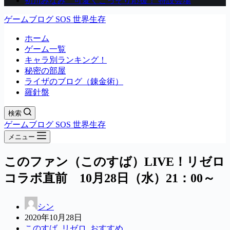
初川みなみ 可愛くこっそり応援！ 特設会場
ゲームブログ SOS 世界生存
ホーム
ゲーム一覧
キャラ別ランキング！
秘密の部屋
ライザのブログ（錬金術）
羅針盤
検索
ゲームブログ SOS 世界生存
メニュー
このファン（このすば）LIVE！リゼロ
コラボ直前 10月28日（水）21：00～
シン
2020年10月28日
このすば
,
リゼロ
,
おすすめ