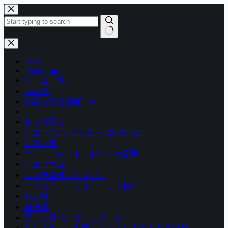
コ
ン
テ
ン
結
ツ
果
Blog
へ
な
Front Page
ス
し
ゲーム一覧
キ
ブログ
ッ
秘密の部屋 謎解き0
プ
キャラ紹介
ハニー×ブレイド２ (ハニブレ２）
新着記事
ハニーブレイド おすすめ記事
ハニリウム
キャラ別ランキング！
ツイッター フォローしてね♪
TIPS集
早見表
天才的発想 ゲームブログ