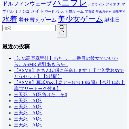
ハニブレ
ドルフィンウェーブ
フィオナ
マ
ハロウィン
メイド
ブガル
ミナシゴ
人気ゲーム
ワードプレス
宝石姫
年末ガチャ
御坂美琴
水着
美少女ゲーム
着せ替えゲーム
誕生日
結
最近の投稿
果
な
し
【CV:高野麻里佳】わたし、二番目の彼女でいいか
ら。ASMR 遠野あきらVer.
【ASMR】おちんぽ係に任命します！【ご入学おめで
とうセット】【5時間】
【ASMR】耳舐め&吐息ぐっぽり10時間♪【合計14名出
演/フリートーク付き】
三天死 AI死負けた そ0
三天死 AI死
三天死 AI死
三天死 AI死
三天死 AI死
三天死 AI死