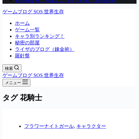
初川みなみ 可愛くこっそり応援！ 特設会場
ゲームブログ SOS 世界生存
ホーム
ゲーム一覧
キャラ別ランキング！
秘密の部屋
ライザのブログ（錬金術）
羅針盤
検索
ゲームブログ SOS 世界生存
メニュー
タグ
花騎士
フラワーナイトガール
,
キャラクター