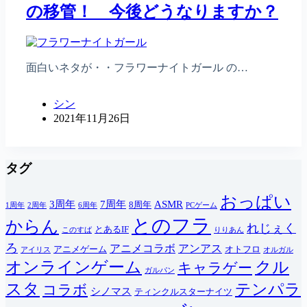
の移管！ 今後どうなりますか？
面白いネタが・・フラワーナイトガール の…
シン
2021年11月26日
タグ
おっぱい
3周年
7周年
ASMR
8周年
1周年
2周年
6周年
PCゲーム
とのフラ
からん
れじぇく
とあるIF
このすば
りりあん
ろ
アニメコラボ
アンアス
アニメゲーム
オトフロ
アイリス
オルガル
オンラインゲーム
クル
キャラゲー
ガルパン
スタ
テンパラ
コラボ
シノマス
ティンクルスターナイツ