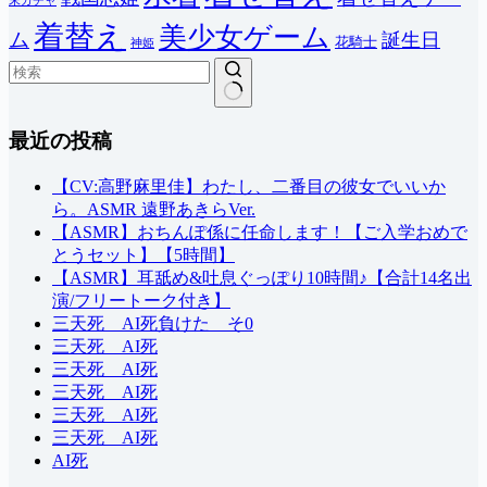
末ガチャ
着替え
美少女ゲーム
ム
誕生日
花騎士
神姫
結
最近の投稿
果
な
し
【CV:高野麻里佳】わたし、二番目の彼女でいいか
ら。ASMR 遠野あきらVer.
【ASMR】おちんぽ係に任命します！【ご入学おめで
とうセット】【5時間】
【ASMR】耳舐め&吐息ぐっぽり10時間♪【合計14名出
演/フリートーク付き】
三天死 AI死負けた そ0
三天死 AI死
三天死 AI死
三天死 AI死
三天死 AI死
三天死 AI死
AI死