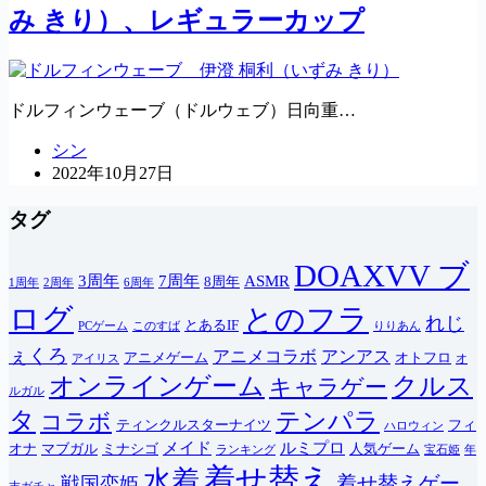
み きり）、レギュラーカップ
ドルフィンウェーブ（ドルウェブ）日向重…
シン
2022年10月27日
タグ
DOAXVV ブ
3周年
7周年
ASMR
8周年
1周年
2周年
6周年
ログ
とのフラ
れじ
とあるIF
PCゲーム
このすば
りりあん
ぇくろ
アニメコラボ
アンアス
アニメゲーム
オトフロ
アイリス
オ
オンラインゲーム
クルス
キャラゲー
ルガル
タ
テンパラ
コラボ
ティンクルスターナイツ
フィ
ハロウィン
メイド
ルミプロ
オナ
マブガル
ミナシゴ
人気ゲーム
ランキング
宝石姫
年
着せ替え
水着
着せ替えゲー
戦国恋姫