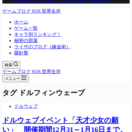
初川みなみ 可愛くこっそり応援！ 特設会場
ゲームブログ SOS 世界生存
ホーム
ゲーム一覧
キャラ別ランキング！
秘密の部屋
ライザのブログ（錬金術）
羅針盤
検索
ゲームブログ SOS 世界生存
メニュー
タグ
ドルフィンウェーブ
ドルウェブ
ドルウェブイベント「天才少女の願
い」 開催期間12月31～1月16日まで。