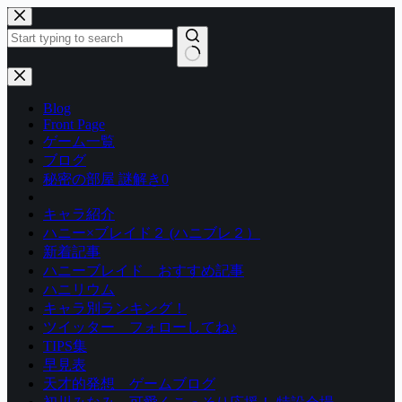
コ
ン
テ
ン
結
ツ
果
Blog
へ
な
Front Page
ス
し
ゲーム一覧
キ
ブログ
ッ
秘密の部屋 謎解き0
プ
キャラ紹介
ハニー×ブレイド２ (ハニブレ２）
新着記事
ハニーブレイド おすすめ記事
ハニリウム
キャラ別ランキング！
ツイッター フォローしてね♪
TIPS集
早見表
天才的発想 ゲームブログ