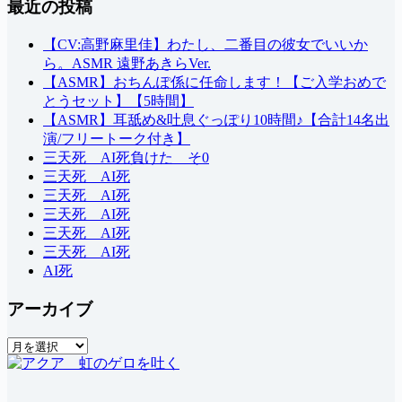
最近の投稿
果
な
し
【CV:高野麻里佳】わたし、二番目の彼女でいいか
ら。ASMR 遠野あきらVer.
【ASMR】おちんぽ係に任命します！【ご入学おめで
とうセット】【5時間】
【ASMR】耳舐め&吐息ぐっぽり10時間♪【合計14名出
演/フリートーク付き】
三天死 AI死負けた そ0
三天死 AI死
三天死 AI死
三天死 AI死
三天死 AI死
三天死 AI死
AI死
アーカイブ
ア
ー
カ
イ