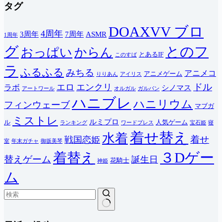
タグ
DOAXVV ブロ
4周年
3周年
7周年
ASMR
1周年
グ
とのフ
おっぱい
からん
とあるIF
このすば
ラ
ふるふる
みちる
アニメコ
アニメゲーム
りりあん
アイリス
ドル
エロ
エンクリ
ラボ
シノマス
アートワール
オルガル
ガルパン
ハニブレ
ハニリウム
フィンウェーブ
マブガ
ミストレ
ルミプロ
ル
人気ゲーム
ランキング
ワードプレス
宝石姫
寝
着せ替え
水着
着せ
戦国恋姫
室
年末ガチャ
御坂美琴
３Dゲー
着替え
替えゲーム
誕生日
花騎士
神姫
ム
結