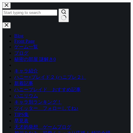
コ
ン
テ
ン
結
ツ
果
Blog
へ
な
Front Page
ス
し
ゲーム一覧
キ
ブログ
ッ
秘密の部屋 謎解き0
プ
キャラ紹介
ハニー×ブレイド２ (ハニブレ２）
新着記事
ハニーブレイド おすすめ記事
ハニリウム
キャラ別ランキング！
ツイッター フォローしてね♪
TIPS集
早見表
天才的発想 ゲームブログ