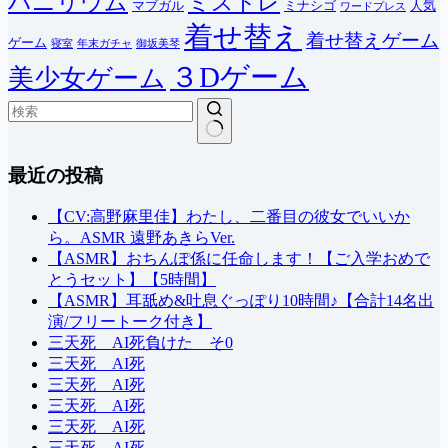
ハニリウム
ミストレ
マブガル
ミナシゴ
人気
ワードプレス
着せ替え
着せ替えゲーム
ゲーム
寝室
年末ガチャ
御坂美琴
３Dゲーム
美少女ゲーム
結
最近の投稿
果
な
し
【CV:高野麻里佳】わたし、二番目の彼女でいいか
ら。ASMR 遠野あきらVer.
【ASMR】おちんぽ係に任命します！【ご入学おめで
とうセット】【5時間】
【ASMR】耳舐め&吐息ぐっぽり10時間♪【合計14名出
演/フリートーク付き】
三天死 AI死負けた そ0
三天死 AI死
三天死 AI死
三天死 AI死
三天死 AI死
三天死 AI死