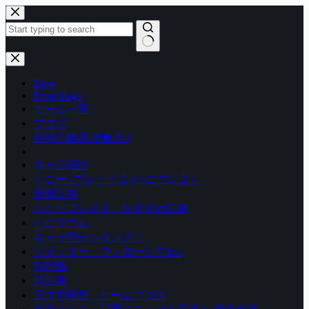
コ
ン
テ
ン
結
ツ
果
Blog
へ
な
Front Page
ス
し
ゲーム一覧
キ
ブログ
ッ
秘密の部屋 謎解き0
プ
キャラ紹介
ハニー×ブレイド２ (ハニブレ２）
新着記事
ハニーブレイド おすすめ記事
ハニリウム
キャラ別ランキング！
ツイッター フォローしてね♪
TIPS集
早見表
天才的発想 ゲームブログ