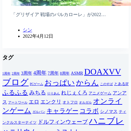
「グリザイア 戦場のバルカローレ」が2022…
シン
2022年4月12日
タグ
DOAXVV
4周年
3周年
7周年
ASMR
8周年
1周年
2周年
ブログ
おっぱい
からん
とあるIF
PCゲーム
このすば
ふるふる
みちる
れじぇくろ
アンア
アニメゲーム
りりあん
オンライ
エロ
エンクリ
ス
オトフロ
アートワール
オルガル
ンゲーム
キャラゲー
コラボ
シノマス
ティ
ガルパン
ハニブレ
ドルフィンウェーブ
ンクルスターナイツ