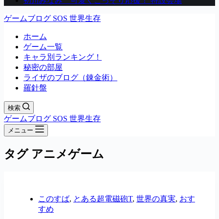
初川みなみ 可愛くこっそり応援！ 特設会場
ゲームブログ SOS 世界生存
ホーム
ゲーム一覧
キャラ別ランキング！
秘密の部屋
ライザのブログ（錬金術）
羅針盤
検索
ゲームブログ SOS 世界生存
メニュー
タグ
アニメゲーム
このすば
,
とある超電磁砲T
,
世界の真実
,
おす
すめ