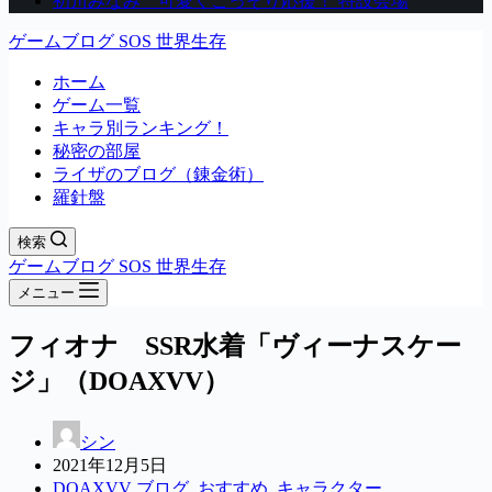
初川みなみ 可愛くこっそり応援！ 特設会場
ゲームブログ SOS 世界生存
ホーム
ゲーム一覧
キャラ別ランキング！
秘密の部屋
ライザのブログ（錬金術）
羅針盤
検索
ゲームブログ SOS 世界生存
メニュー
フィオナ SSR水着「ヴィーナスケー
ジ」（DOAXVV）
シン
2021年12月5日
DOAXVV ブログ
,
おすすめ
,
キャラクター