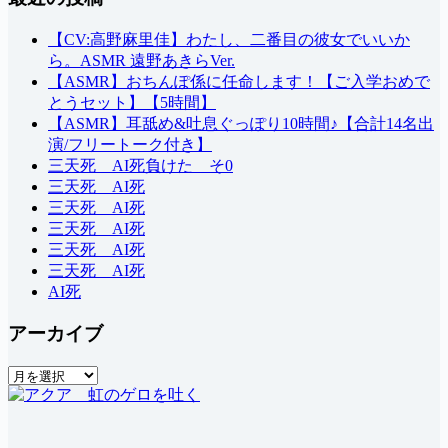
な
し
【CV:高野麻里佳】わたし、二番目の彼女でいいか
ら。ASMR 遠野あきらVer.
【ASMR】おちんぽ係に任命します！【ご入学おめで
とうセット】【5時間】
【ASMR】耳舐め&吐息ぐっぽり10時間♪【合計14名出
演/フリートーク付き】
三天死 AI死負けた そ0
三天死 AI死
三天死 AI死
三天死 AI死
三天死 AI死
三天死 AI死
AI死
アーカイブ
ア
ー
カ
イ