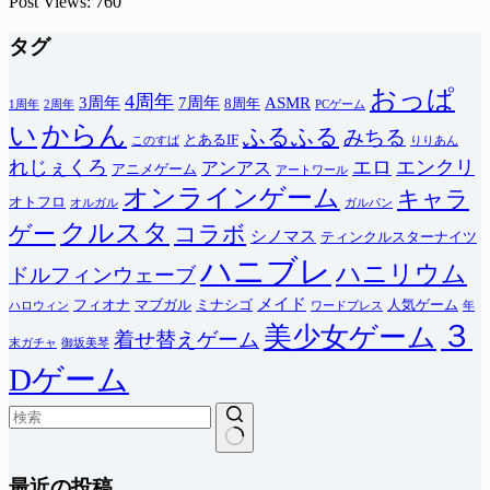
Post Views:
760
タグ
おっぱ
4周年
3周年
7周年
ASMR
8周年
1周年
2周年
PCゲーム
い
からん
ふるふる
みちる
とあるIF
このすば
りりあん
れじぇくろ
エロ
エンクリ
アンアス
アニメゲーム
アートワール
オンラインゲーム
キャラ
オトフロ
オルガル
ガルパン
クルスタ
ゲー
コラボ
シノマス
ティンクルスターナイツ
ハニブレ
ハニリウム
ドルフィンウェーブ
メイド
フィオナ
マブガル
ミナシゴ
人気ゲーム
ハロウィン
ワードプレス
年
３
美少女ゲーム
着せ替えゲーム
末ガチャ
御坂美琴
Dゲーム
結
最近の投稿
果