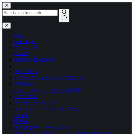
コ
ン
テ
ン
結
ツ
果
Blog
へ
な
Front Page
ス
し
ゲーム一覧
キ
ブログ
ッ
秘密の部屋 謎解き0
プ
キャラ紹介
ハニー×ブレイド２ (ハニブレ２）
新着記事
ハニーブレイド おすすめ記事
ハニリウム
キャラ別ランキング！
ツイッター フォローしてね♪
TIPS集
早見表
天才的発想 ゲームブログ