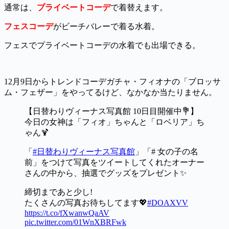
通常は、
プライベートコーデ
で着替えます。
フェスコーデ
がビーチバレーで着る水着。
フェスでプライベートコーデの水着でも出場できる。
12月9日からトレンドコーデガチャ・フィオナの「ブロッサ
ム・フェザー」をやってるけど、なかなか当たりません。
【日替わりヴィーナス写真館 10日目開催中💐】
今日の女神は「フィオ」ちゃんと「ロベリア」ち
ゃん🍹
「
#日替わりヴィーナス写真館
」「# 女の子の名
前」をつけて写真をツイートしてくれたオーナー
さんの中から、抽選でグッズをプレゼント✨
締切まであと少し!
たくさんの写真お待ちしてます💖
#DOAXVV
https://t.co/fXwanwQaAV
pic.twitter.com/01WnXBRFwk