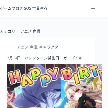
コ
ン
ゲームブログ SOS 世界生存
テ
ン
ツ
へ
カテゴリー
アニメ 声優
ス
キ
ッ
アニメ 声優
,
キャラクター
プ
2月14日 バレンタイン誕生日 ガーゴイル