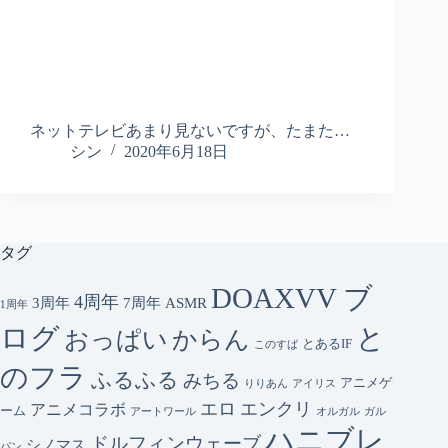
ネットテレビあまり見ないですが、たまた…
シン
2020年6月18日
タグ
DOAXVV ブ
4周年
3周年
7周年
ASMR
1周年
ログ
と
おっぱい
からん
とあるIF
このすば
のフラ
ふるふる
みちる
アニメゲ
りりあん
アイリス
エロ
エンクリ
アニメコラボ
ーム
アートワール
オルガル
ガル
ハニブレ
ドルフィンウェーブ
シノマス
パン