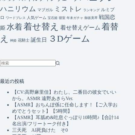
ハニリウム
ミストレ
ルミプ
マブガル
ランキング
戦国恋
ロ
人気ゲーム
ワードプレス
宝石姫
寝室
年末ガチャ
御坂美琴
着せ替え
着替
水着
着せ替えゲーム
姫
３Dゲーム
え
誕生日
花騎士
神姫
結
果
最近の投稿
な
し
【CV:高野麻里佳】わたし、二番目の彼女でいい
から。ASMR 遠野あきらVer.
【ASMR】おちんぽ係に任命します！【ご入学お
めでとうセット】【5時間】
【ASMR】耳舐め&吐息ぐっぽり10時間♪【合計14
名出演/フリートーク付き】
三天死 AI死負けた そ0