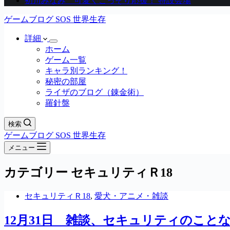
初川みなみ 可愛くこっそり応援！ 特設会場
ゲームブログ SOS 世界生存
詳細
ホーム
ゲーム一覧
キャラ別ランキング！
秘密の部屋
ライザのブログ（錬金術）
羅針盤
検索
ゲームブログ SOS 世界生存
メニュー
カテゴリー
セキュリティＲ18
セキュリティＲ18
,
愛犬・アニメ・雑談
12月31日 雑談、セキュリティのこと