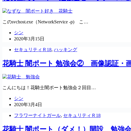
このsvchost.exe（NetworkService -p) こ…
シン
2020年3月15日
セキュリティＲ18
,
ハッキング
花騎士 闇ポート 勉強会② 画像認証・
こんにちは！花騎士闇ポート勉強会２回目…
シン
2020年3月4日
フラワーナイトガール
,
セキュリティＲ18
花騎士 闇ポート（ダメ！）開設 勉強