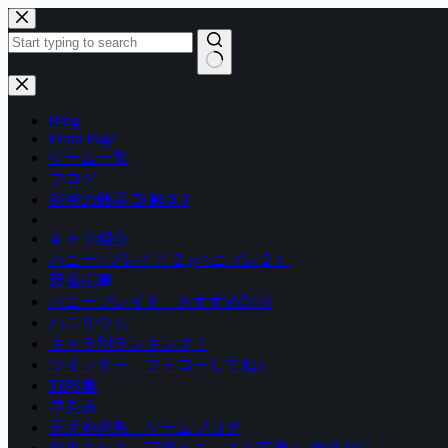
コ
ン
テ
ン
結
ツ
果
Blog
へ
な
Front Page
ス
し
ゲーム一覧
キ
ブログ
ッ
秘密の部屋 謎解き0
プ
キャラ紹介
ハニー×ブレイド２ (ハニブレ２）
新着記事
ハニーブレイド おすすめ記事
ハニリウム
キャラ別ランキング！
ツイッター フォローしてね♪
TIPS集
早見表
天才的発想 ゲームブログ