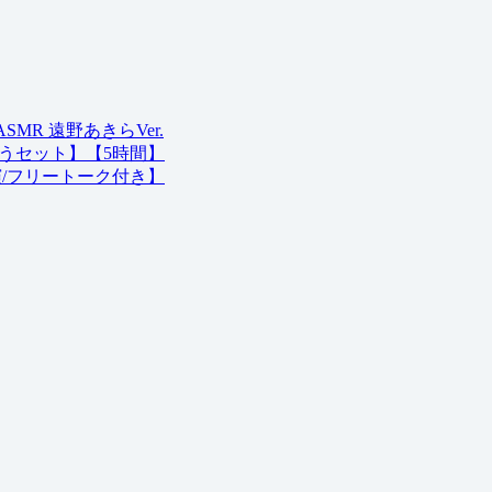
R 遠野あきらVer.
うセット】【5時間】
演/フリートーク付き】