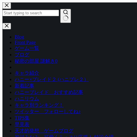
コ
ン
テ
ン
結
ツ
果
Blog
へ
な
Front Page
ス
し
ゲーム一覧
キ
ブログ
ッ
秘密の部屋 謎解き0
プ
キャラ紹介
ハニー×ブレイド２ (ハニブレ２）
新着記事
ハニーブレイド おすすめ記事
ハニリウム
キャラ別ランキング！
ツイッター フォローしてね♪
TIPS集
早見表
天才的発想 ゲームブログ