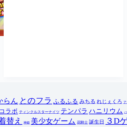
とのフラ
からん
ふるふる
みちる
れじぇくろ
ア
テンパラ
ハニリウム
コラボ
ティンクルスターナイツ
３D
着替え
美少女ゲーム
誕生日
花騎士
神姫