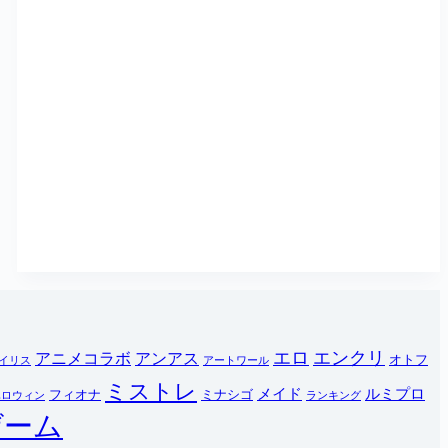
エロ
エンクリ
アニメコラボ
アンアス
オトフ
イリス
アートワール
ミストレ
メイド
ルミプロ
フィオナ
ミナシゴ
ハロウィン
ランキング
ゲーム