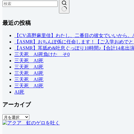
結
最近の投稿
果
な
し
【CV:高野麻里佳】わたし、二番目の彼女でいいから。ASM
【ASMR】おちんぽ係に任命します！【ご入学おめでと
【ASMR】耳舐め&吐息ぐっぽり10時間♪【合計14名出
三天死 AI死負けた そ0
三天死 AI死
三天死 AI死
三天死 AI死
三天死 AI死
三天死 AI死
AI死
アーカイブ
ア
ー
カ