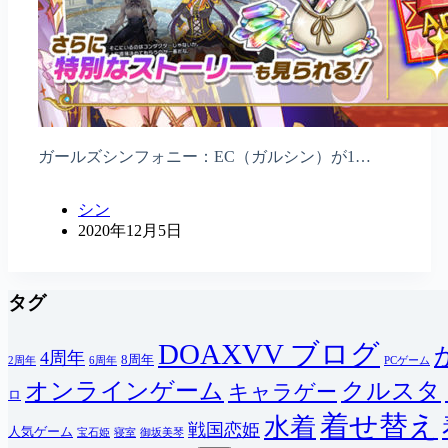
ガールズシンフォニー：EC（ガルシン）が1…
シン
2020年12月5日
タグ
DOAXVV ブログ
4周年
8周年
2周年
6周年
PCゲーム
オンラインゲーム
クルスタ
キャラゲー
ロ
着せ替え
水着
戦国恋姫
人気ゲーム
宝石姫
寝室
御坂美琴