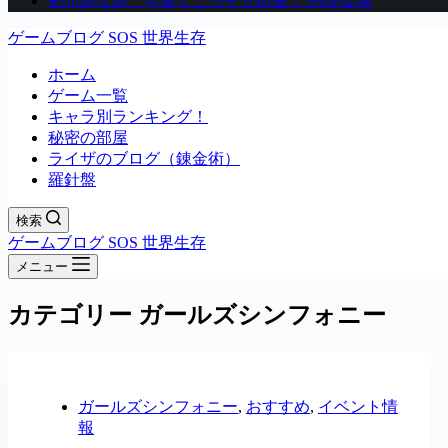
初川みなみ 可愛くこっそり応援！ 特設会場
ゲームブログ SOS 世界生存
ホーム
ゲーム一覧
キャラ別ランキング！
秘密の部屋
ライザのブログ（錬金術）
羅針盤
検索
ゲームブログ SOS 世界生存
メニュー
カテゴリー
ガールズシンフォニー
ガールズシンフォニー
,
おすすめ
,
イベント情
報