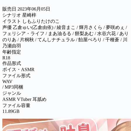
販売日 2023年06月05日
シナリオ 星崎梓
イラスト しもふりたけのこ
声優 乙倉ゅい(乙倉由依) / 綾音まこ / 輝月さくら / 夢咲めぇ /
フェリシア・ライフ / まあ油るる / 餅梨あむ / 水谷六花 / あり
のりあ / 片桐秋 / てんしナチュラル / 飴屋ぺろり / 千種蒼 / 川
乃瀬由羽
年齢指定
R18
作品形式
ボイス・ASMR
ファイル形式
WAV
/ MP3同梱
ジャンル
ASMR VTuber 耳舐め
ファイル容量
11.89GB