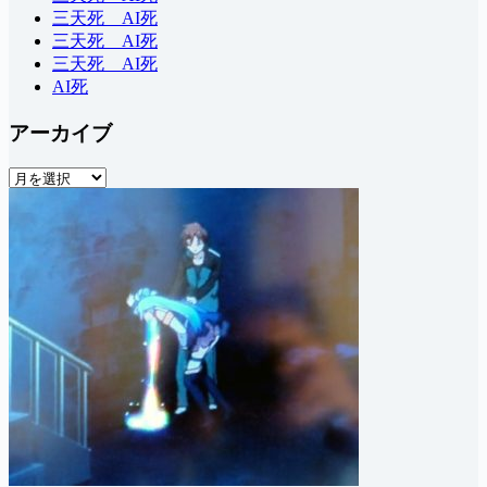
三天死 AI死
三天死 AI死
三天死 AI死
AI死
アーカイブ
ア
ー
カ
イ
ブ