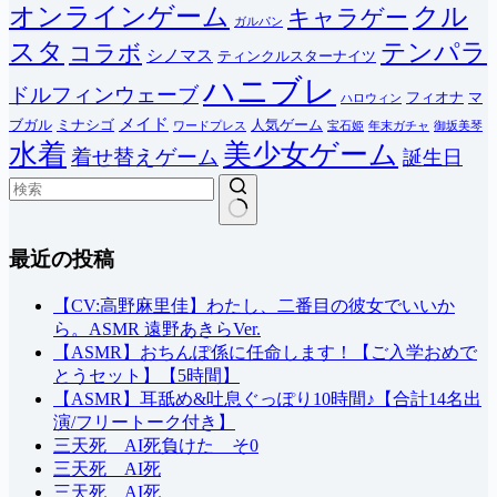
オンラインゲーム
クル
キャラゲー
ガルパン
スタ
テンパラ
コラボ
シノマス
ティンクルスターナイツ
ハニブレ
ドルフィンウェーブ
フィオナ
マ
ハロウィン
メイド
ブガル
ミナシゴ
人気ゲーム
ワードプレス
宝石姫
年末ガチャ
御坂美琴
水着
美少女ゲーム
着せ替えゲーム
誕生日
結
最近の投稿
果
な
し
【CV:高野麻里佳】わたし、二番目の彼女でいいか
ら。ASMR 遠野あきらVer.
【ASMR】おちんぽ係に任命します！【ご入学おめで
とうセット】【5時間】
【ASMR】耳舐め&吐息ぐっぽり10時間♪【合計14名出
演/フリートーク付き】
三天死 AI死負けた そ0
三天死 AI死
三天死 AI死