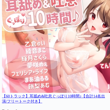
【60トラック】耳舐め&吐息ぐっぽり10時間♪【合計14名出
演/フリートーク付き】