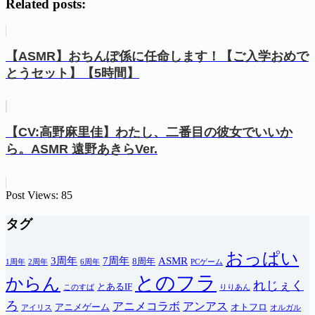
Related posts:
【ASMR】おちんぽ係に任命します！【ご入学おめで
とうセット】【5時間】
【CV:高野麻里佳】わたし、二番目の彼女でいいか
ら。ASMR 遠野あきらVer.
Post Views:
85
タグ
おっぱい
3周年
7周年
ASMR
8周年
1周年
2周年
6周年
PCゲーム
とのフラ
からん
れじぇく
とあるIF
このすば
りりあん
ろ
アニメコラボ
アンアス
アニメゲーム
オトフロ
アイリス
オルガル