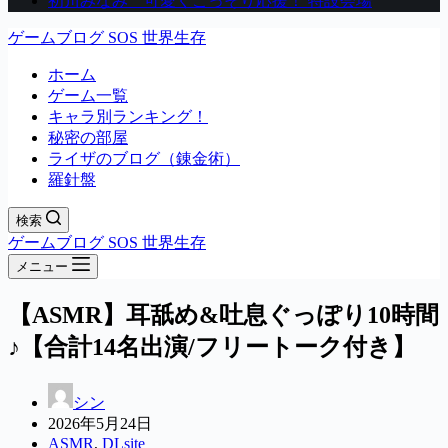
初川みなみ 可愛くこっそり応援！ 特設会場
ゲームブログ SOS 世界生存
ホーム
ゲーム一覧
キャラ別ランキング！
秘密の部屋
ライザのブログ（錬金術）
羅針盤
検索
ゲームブログ SOS 世界生存
メニュー
【ASMR】耳舐め&吐息ぐっぽり10時間
♪【合計14名出演/フリートーク付き】
シン
2026年5月24日
ASMR
,
DLsite