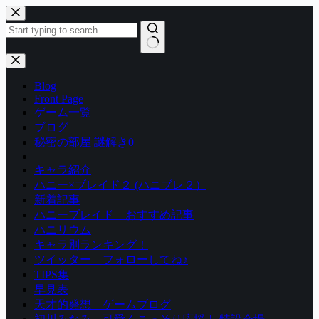
コ
ン
テ
ン
結
ツ
果
Blog
へ
な
Front Page
ス
し
ゲーム一覧
キ
ブログ
ッ
秘密の部屋 謎解き0
プ
キャラ紹介
ハニー×ブレイド２ (ハニブレ２）
新着記事
ハニーブレイド おすすめ記事
ハニリウム
キャラ別ランキング！
ツイッター フォローしてね♪
TIPS集
早見表
天才的発想 ゲームブログ