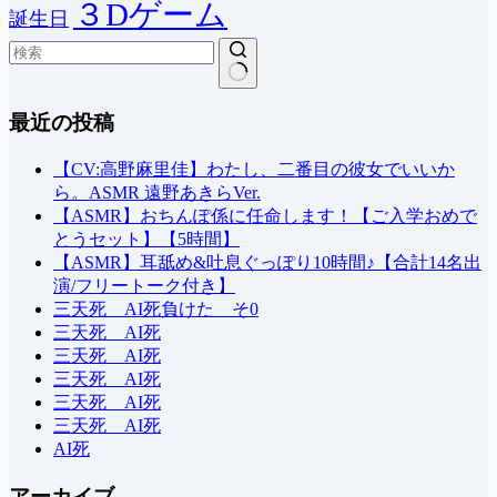
３Dゲーム
誕生日
結
最近の投稿
果
な
し
【CV:高野麻里佳】わたし、二番目の彼女でいいか
ら。ASMR 遠野あきらVer.
【ASMR】おちんぽ係に任命します！【ご入学おめで
とうセット】【5時間】
【ASMR】耳舐め&吐息ぐっぽり10時間♪【合計14名出
演/フリートーク付き】
三天死 AI死負けた そ0
三天死 AI死
三天死 AI死
三天死 AI死
三天死 AI死
三天死 AI死
AI死
アーカイブ