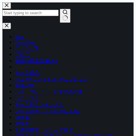
コ
ン
テ
ン
結
ツ
果
Blog
へ
な
Front Page
ス
し
ゲーム一覧
キ
ブログ
ッ
秘密の部屋 謎解き0
プ
キャラ紹介
ハニー×ブレイド２ (ハニブレ２）
新着記事
ハニーブレイド おすすめ記事
ハニリウム
キャラ別ランキング！
ツイッター フォローしてね♪
TIPS集
早見表
天才的発想 ゲームブログ