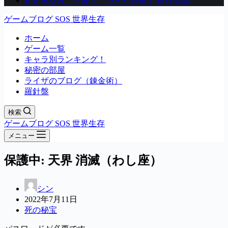
初川みなみ 可愛くこっそり応援！ 特設会場
ゲームブログ SOS 世界生存
ホーム
ゲーム一覧
キャラ別ランキング！
秘密の部屋
ライザのブログ（錬金術）
羅針盤
検索
ゲームブログ SOS 世界生存
メニュー
保護中: 天界 消滅（わし座）
シン
2022年7月11日
死の秘宝