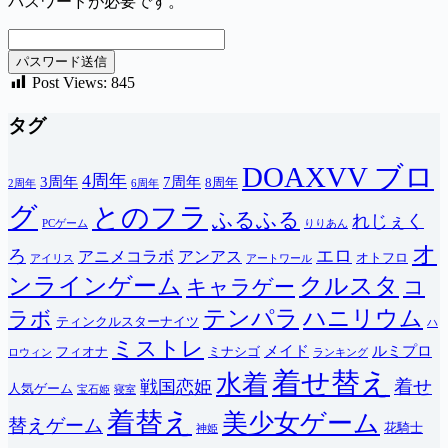
パスワードが必要です。
Post Views:
845
タグ
DOAXVV ブロ
4周年
3周年
7周年
8周年
2周年
6周年
グ
とのフラ
ふるふる
れじぇく
PCゲーム
りりあん
オ
ろ
エロ
アニメコラボ
アンアス
オトフロ
アイリス
アートワール
ンラインゲーム
クルスタ
キャラゲー
コ
テンパラ
ハニリウム
ラボ
ティンクルスターナイツ
ハ
ミストレ
メイド
ルミプロ
フィオナ
ミナシゴ
ロウィン
ランキング
着せ替え
水着
着せ
戦国恋姫
人気ゲーム
宝石姫
寝室
着替え
美少女ゲーム
替えゲーム
花騎士
神姫