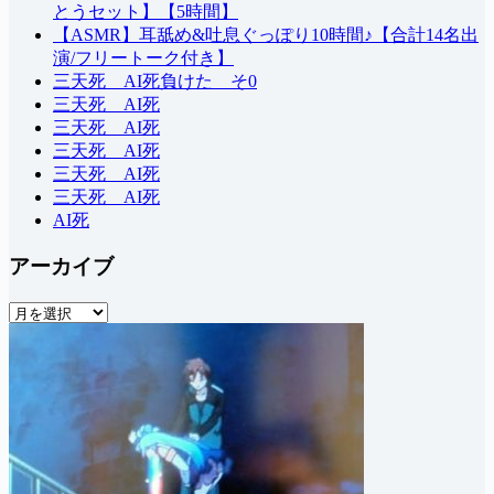
とうセット】【5時間】
【ASMR】耳舐め&吐息ぐっぽり10時間♪【合計14名出
演/フリートーク付き】
三天死 AI死負けた そ0
三天死 AI死
三天死 AI死
三天死 AI死
三天死 AI死
三天死 AI死
AI死
アーカイブ
ア
ー
カ
イ
ブ