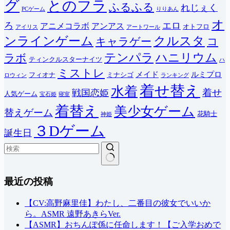
グ
とのフラ
ふるふる
れじぇく
PCゲーム
りりあん
オ
ろ
エロ
アニメコラボ
アンアス
オトフロ
アイリス
アートワール
ンラインゲーム
クルスタ
キャラゲー
コ
テンパラ
ハニリウム
ラボ
ティンクルスターナイツ
ハ
ミストレ
メイド
ルミプロ
フィオナ
ミナシゴ
ロウィン
ランキング
着せ替え
水着
着せ
戦国恋姫
人気ゲーム
宝石姫
寝室
着替え
美少女ゲーム
替えゲーム
花騎士
神姫
３Dゲーム
誕生日
結
最近の投稿
果
な
し
【CV:高野麻里佳】わたし、二番目の彼女でいいか
ら。ASMR 遠野あきらVer.
【ASMR】おちんぽ係に任命します！【ご入学おめで