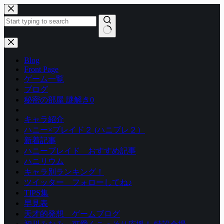
コ
ン
テ
ン
結
ツ
果
Blog
へ
な
Front Page
ス
し
ゲーム一覧
キ
ブログ
ッ
秘密の部屋 謎解き0
プ
キャラ紹介
ハニー×ブレイド２ (ハニブレ２）
新着記事
ハニーブレイド おすすめ記事
ハニリウム
キャラ別ランキング！
ツイッター フォローしてね♪
TIPS集
早見表
天才的発想 ゲームブログ