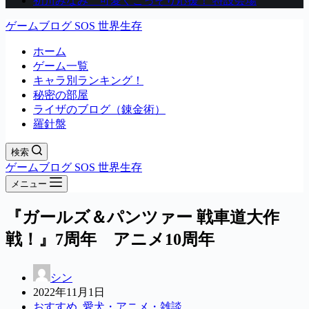
初川みなみ 可愛くこっそり応援！ 特設会場
ゲームブログ SOS 世界生存
ホーム
ゲーム一覧
キャラ別ランキング！
秘密の部屋
ライザのブログ（錬金術）
羅針盤
検索
ゲームブログ SOS 世界生存
メニュー
『ガールズ＆パンツァー 戦車道大作
戦！』7周年 アニメ10周年
シン
2022年11月1日
おすすめ
,
愛犬・アニメ・雑談