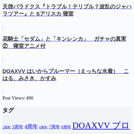
天啓パラドクス『トラブル！テリブル？波乱のジャハ
ラツアー』と Sアリスカ 寝室
花騎士「セダム」と「キンレンカ」 ガチャの真実
② 寝室アニメ付
DOAXVV はいからブルーマー（えっちな水着） こ
はる、みさき、かすみ
Post Views:
490
タグ
DOAXVV ブロ
4周年
3周年
7周年
8周年
2周年
6周年