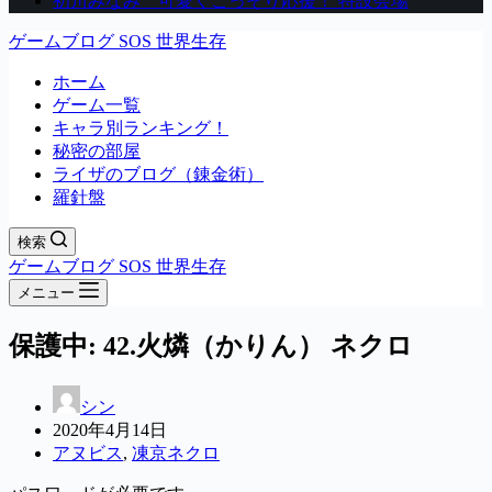
初川みなみ 可愛くこっそり応援！ 特設会場
ゲームブログ SOS 世界生存
ホーム
ゲーム一覧
キャラ別ランキング！
秘密の部屋
ライザのブログ（錬金術）
羅針盤
検索
ゲームブログ SOS 世界生存
メニュー
保護中: 42.火燐（かりん） ネクロ
シン
2020年4月14日
アヌビス
,
凍京ネクロ