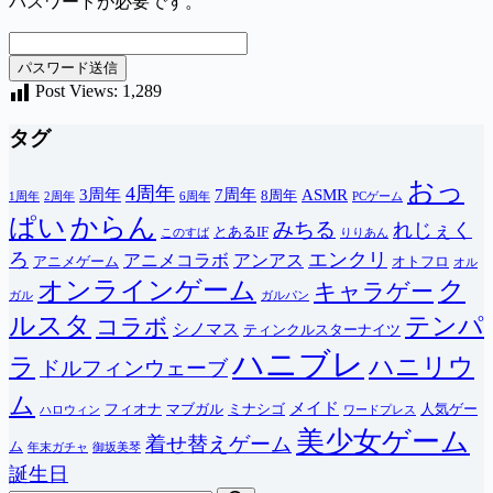
パスワードが必要です。
Post Views:
1,289
タグ
おっ
4周年
3周年
7周年
ASMR
8周年
1周年
2周年
6周年
PCゲーム
ぱい
からん
みちる
れじぇく
とあるIF
このすば
りりあん
ろ
エンクリ
アニメコラボ
アンアス
アニメゲーム
オトフロ
オル
オンラインゲーム
ク
キャラゲー
ガル
ガルパン
ルスタ
テンパ
コラボ
シノマス
ティンクルスターナイツ
ハニブレ
ラ
ハニリウ
ドルフィンウェーブ
ム
メイド
フィオナ
マブガル
ミナシゴ
人気ゲー
ハロウィン
ワードプレス
美少女ゲーム
着せ替えゲーム
ム
年末ガチャ
御坂美琴
誕生日