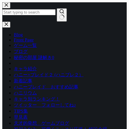
コ
ン
テ
ン
結
ツ
果
Blog
へ
な
Front Page
ス
し
ゲーム一覧
キ
ブログ
ッ
秘密の部屋 謎解き0
プ
キャラ紹介
ハニー×ブレイド２ (ハニブレ２）
新着記事
ハニーブレイド おすすめ記事
ハニリウム
キャラ別ランキング！
ツイッター フォローしてね♪
TIPS集
早見表
天才的発想 ゲームブログ