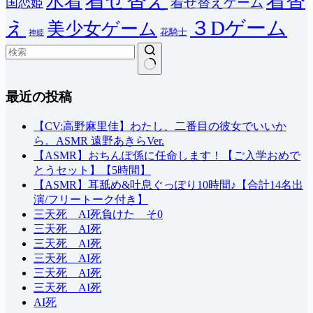
着せ替え
着替
水着
着せ替えゲーム
国恋姫
３Dゲーム
え
美少女ゲーム
花騎士
神姫
結
最近の投稿
果
な
し
【CV:高野麻里佳】わたし、二番目の彼女でいいか
ら。ASMR 遠野あきらVer.
【ASMR】おちんぽ係に任命します！【ご入学おめで
とうセット】【5時間】
【ASMR】耳舐め&吐息ぐっぽり10時間♪【合計14名出
演/フリートーク付き】
三天死 AI死負けた そ0
三天死 AI死
三天死 AI死
三天死 AI死
三天死 AI死
三天死 AI死
AI死