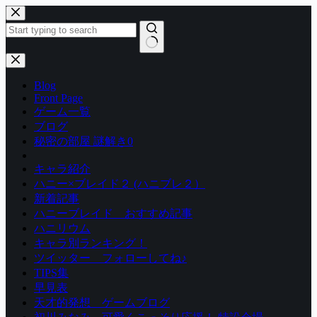
コ
ン
テ
ン
結
ツ
果
Blog
へ
な
Front Page
ス
し
ゲーム一覧
キ
ブログ
ッ
秘密の部屋 謎解き0
プ
キャラ紹介
ハニー×ブレイド２ (ハニブレ２）
新着記事
ハニーブレイド おすすめ記事
ハニリウム
キャラ別ランキング！
ツイッター フォローしてね♪
TIPS集
早見表
天才的発想 ゲームブログ