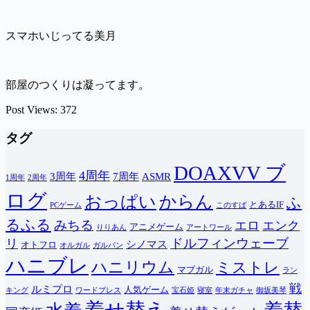
スマホいじってる美月
部屋のつくりは凝ってます。
Post Views:
372
タグ
DOAXVV ブ
4周年
3周年
7周年
ASMR
1周年
2周年
ログ
おっぱい
からん
ふ
とあるIF
PCゲーム
このすば
るふる
みちる
エロ
エンク
アニメゲーム
りりあん
アートワール
ドルフィンウェーブ
リ
シノマス
オトフロ
オルガル
ガルパン
ハニブレ
ハニリウム
ミストレ
マブガル
ラン
戦
ルミプロ
人気ゲーム
キング
ワードプレス
宝石姫
寝室
年末ガチャ
御坂美琴