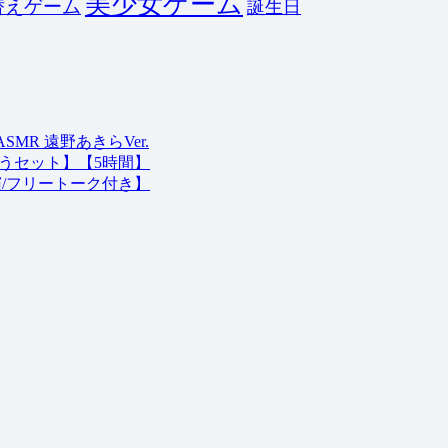
美少女ゲーム
替えゲーム
誕生日
R 遠野あきらVer.
うセット】【5時間】
演/フリートーク付き】