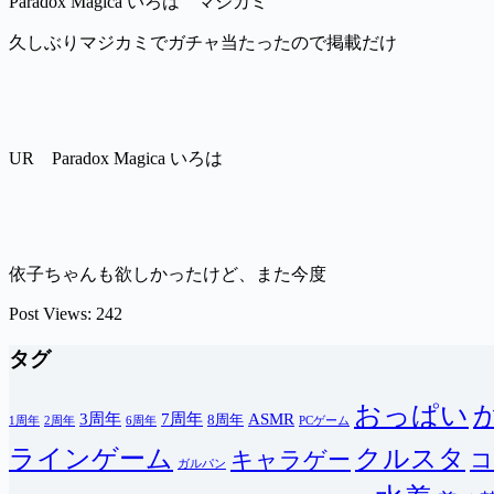
Paradox Magica いろは マジカミ
久しぶりマジカミでガチャ当たったので掲載だけ
UR Paradox Magica いろは
依子ちゃんも欲しかったけど、また今度
Post Views:
242
タグ
おっぱい
3周年
7周年
ASMR
8周年
1周年
2周年
6周年
PCゲーム
ラインゲーム
クルスタ
キャラゲー
コ
ガルパン