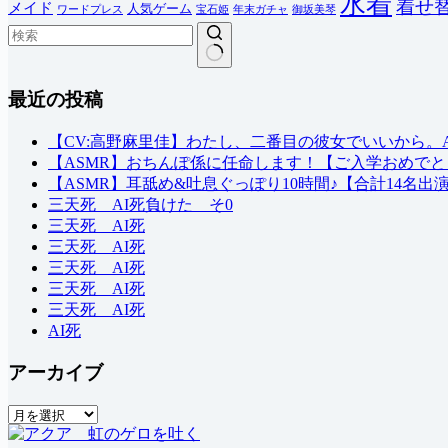
水着
着せ
メイド
人気ゲーム
ワードプレス
宝石姫
年末ガチャ
御坂美琴
結
最近の投稿
果
な
し
【CV:高野麻里佳】わたし、二番目の彼女でいいから。ASM
【ASMR】おちんぽ係に任命します！【ご入学おめでと
【ASMR】耳舐め&吐息ぐっぽり10時間♪【合計14名出
三天死 AI死負けた そ0
三天死 AI死
三天死 AI死
三天死 AI死
三天死 AI死
三天死 AI死
AI死
アーカイブ
ア
ー