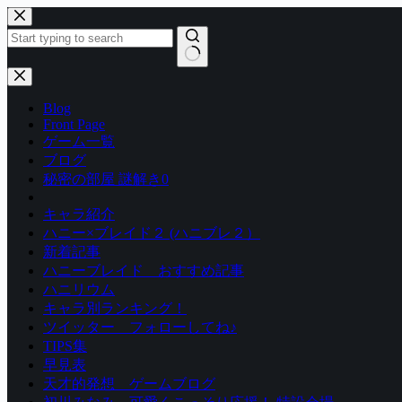
コ
ン
テ
ン
結
ツ
果
Blog
へ
な
Front Page
ス
し
ゲーム一覧
キ
ブログ
ッ
秘密の部屋 謎解き0
プ
キャラ紹介
ハニー×ブレイド２ (ハニブレ２）
新着記事
ハニーブレイド おすすめ記事
ハニリウム
キャラ別ランキング！
ツイッター フォローしてね♪
TIPS集
早見表
天才的発想 ゲームブログ