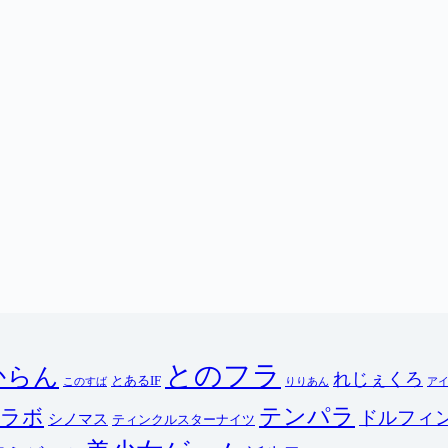
とのフラ
からん
れじぇくろ
とあるIF
このすば
りりあん
ア
テンパラ
ラボ
ドルフィ
シノマス
ティンクルスターナイツ