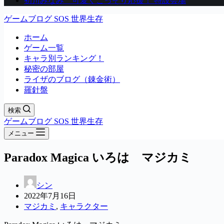
初川みなみ 可愛くこっそり応援！ 特設会場
ゲームブログ SOS 世界生存
ホーム
ゲーム一覧
キャラ別ランキング！
秘密の部屋
ライザのブログ（錬金術）
羅針盤
検索
ゲームブログ SOS 世界生存
メニュー
Paradox Magica いろは マジカミ
シン
2022年7月16日
マジカミ
,
キャラクター