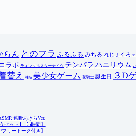
とのフラ
からん
ふるふる
みちる
れじぇくろ
ア
テンパラ
ハニリウム
コラボ
ティンクルスターナイツ
３D
着替え
美少女ゲーム
誕生日
花騎士
神姫
R 遠野あきらVer.
うセット】【5時間】
演/フリートーク付き】