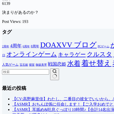
6139
決まりがあるのか？
Post Views:
193
タグ
DOAXVV ブログ
4周年
8周年
2周年
6周年
PCゲーム
オンラインゲーム
クルスタ
キャラゲー
ロ
着せ替え
水着
戦国恋姫
人気ゲーム
宝石姫
寝室
御坂美琴
結
最近の投稿
果
な
し
【CV:高野麻里佳】わたし、二番目の彼女でいいから。ASM
【ASMR】おちんぽ係に任命します！【ご入学おめでと
【ASMR】耳舐め&吐息ぐっぽり10時間♪【合計14名出