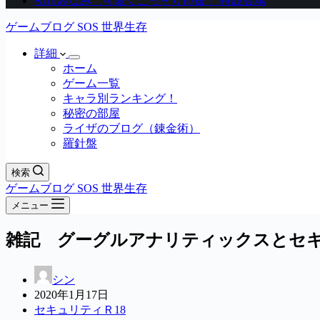
初川みなみ 可愛くこっそり応援！ 特設会場
ゲームブログ SOS 世界生存
詳細
ホーム
ゲーム一覧
キャラ別ランキング！
秘密の部屋
ライザのブログ（錬金術）
羅針盤
検索
ゲームブログ SOS 世界生存
メニュー
雑記 グーグルアナリティックスとセキュ
シン
2020年1月17日
セキュリティＲ18