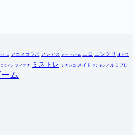
エロ
エンクリ
アニメコラボ
アンアス
オトフ
イリス
アートワール
ミストレ
メイド
ルミプロ
フィオナ
ミナシゴ
ハロウィン
ランキング
ゲーム