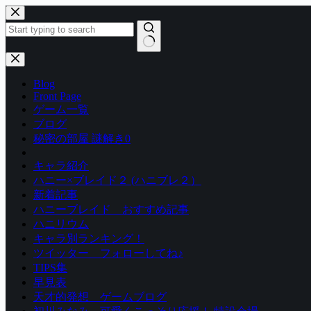
コ
ン
テ
ン
結
ツ
果
Blog
へ
な
Front Page
ス
し
ゲーム一覧
キ
ブログ
ッ
秘密の部屋 謎解き0
プ
キャラ紹介
ハニー×ブレイド２ (ハニブレ２）
新着記事
ハニーブレイド おすすめ記事
ハニリウム
キャラ別ランキング！
ツイッター フォローしてね♪
TIPS集
早見表
天才的発想 ゲームブログ