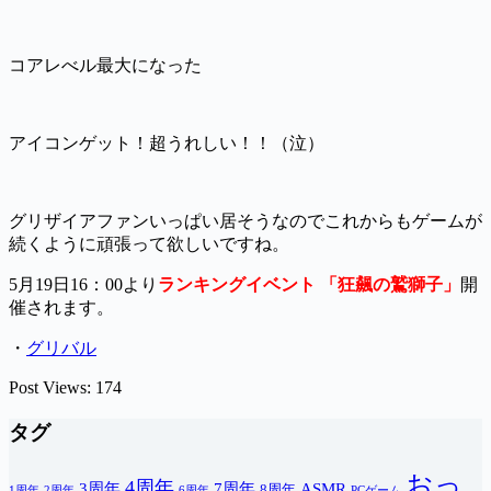
コアレべル最大になった
アイコンゲット！超うれしい！！（泣）
グリザイアファンいっぱい居そうなのでこれからもゲームが
続くように頑張って欲しいですね。
5月19日16：00より
ランキングイベント 「狂飆の鷲獅子」
開
催されます。
・
グリバル
Post Views:
174
タグ
おっ
4周年
3周年
7周年
ASMR
8周年
1周年
2周年
6周年
PCゲーム