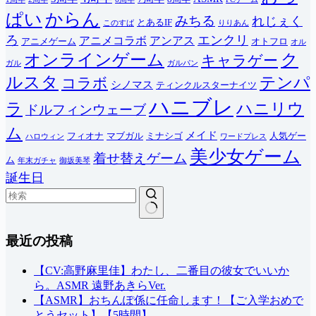
ぱい
からん
みちる
れじぇく
とあるIF
このすば
りりあん
ろ
エンクリ
アニメコラボ
アンアス
アニメゲーム
オトフロ
オル
オンラインゲーム
ク
キャラゲー
ガル
ガルパン
ルスタ
テンパ
コラボ
シノマス
ティンクルスターナイツ
ハニブレ
ラ
ハニリウ
ドルフィンウェーブ
ム
メイド
フィオナ
マブガル
ミナシゴ
人気ゲー
ハロウィン
ワードプレス
美少女ゲーム
着せ替えゲーム
ム
年末ガチャ
御坂美琴
誕生日
結
最近の投稿
果
な
し
【CV:高野麻里佳】わたし、二番目の彼女でいいか
ら。ASMR 遠野あきらVer.
【ASMR】おちんぽ係に任命します！【ご入学おめで
とうセット】【5時間】