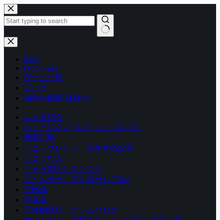
コ
ン
テ
ン
結
ツ
果
Blog
へ
な
Front Page
ス
し
ゲーム一覧
キ
ブログ
ッ
秘密の部屋 謎解き0
プ
キャラ紹介
ハニー×ブレイド２ (ハニブレ２）
新着記事
ハニーブレイド おすすめ記事
ハニリウム
キャラ別ランキング！
ツイッター フォローしてね♪
TIPS集
早見表
天才的発想 ゲームブログ