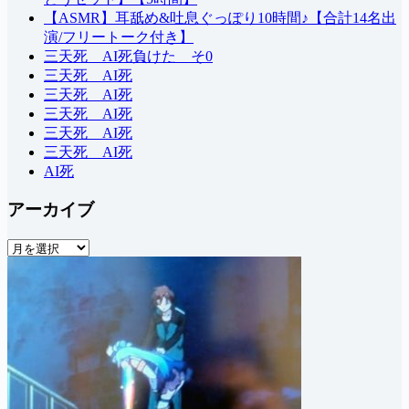
【ASMR】耳舐め&吐息ぐっぽり10時間♪【合計14名出
演/フリートーク付き】
三天死 AI死負けた そ0
三天死 AI死
三天死 AI死
三天死 AI死
三天死 AI死
三天死 AI死
AI死
アーカイブ
ア
ー
カ
イ
ブ