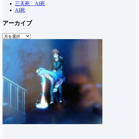
三天死 AI死
AI死
アーカイブ
ア
ー
カ
イ
ブ