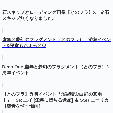
石スキップとローディング画像【とのフラ】X ※石
スキップ無くなりました。
虚無と夢幻のフラグメント（とのフラ） 浴衣イベン
ト&寝室もちょっと♡
Deep One 虚無と夢幻のフラグメント（とのフラ）3
周年イベント
【とのフラ】異典イベント「滔禍噎ぶ白群の悲雨
Ⅰ」 SR ユイ [栄耀に堕ちる紫晶] ＆ SSR エーリカ
［喪青を悼す懺雨］