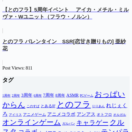
【とのフラ】5周年イベント アイカ・メチル・ミル
ヴァ・Wユニット（フラウ・ノルン）
とのフラ バレンタイン SSR[恋甘き贈りもの] 亜紗
花
Post Views:
811
タグ
おっぱい
3周年
7周年
ASMR
8周年
1周年
2周年
6周年
PCゲーム
とのフラ
からん
れじぇく
とあるIF
このすば
りりあん
ろ
アニメコラボ
アンアス
アニメゲーム
オトフロ
アイリス
オルガル
オンラインゲーム
クル
キャラゲー
ガルパン
スタ
テンパラ
コラボ