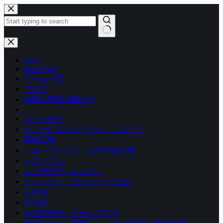
コ
ン
テ
ン
結
ツ
果
Blog
へ
な
Front Page
ス
し
ゲーム一覧
キ
ブログ
ッ
秘密の部屋 謎解き0
プ
キャラ紹介
ハニー×ブレイド２ (ハニブレ２）
新着記事
ハニーブレイド おすすめ記事
ハニリウム
キャラ別ランキング！
ツイッター フォローしてね♪
TIPS集
早見表
天才的発想 ゲームブログ