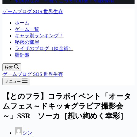
初川みなみ 可愛くこっそり応援！ 特設会場
ゲームブログ SOS 世界生存
ホーム
ゲーム一覧
キャラ別ランキング！
秘密の部屋
ライザのブログ（錬金術）
羅針盤
検索
ゲームブログ SOS 世界生存
メニュー
【とのフラ】コラボイベント「オータ
ムフェス～ドキッ★グラビア撮影会
～」SSR ソーカ［想い絢めく幸彩］
シン