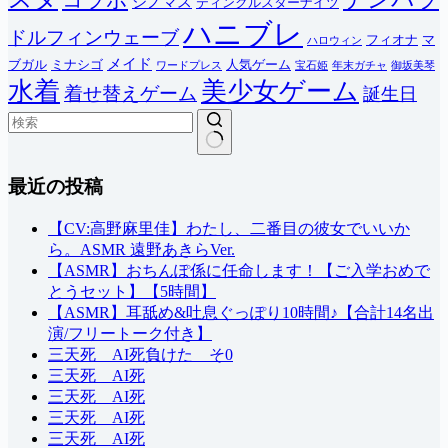
シノマス
ティンクルスターナイツ
ハニブレ
ドルフィンウェーブ
フィオナ
マ
ハロウィン
メイド
ブガル
ミナシゴ
人気ゲーム
ワードプレス
宝石姫
年末ガチャ
御坂美琴
水着
美少女ゲーム
着せ替えゲーム
誕生日
結
最近の投稿
果
な
し
【CV:高野麻里佳】わたし、二番目の彼女でいいか
ら。ASMR 遠野あきらVer.
【ASMR】おちんぽ係に任命します！【ご入学おめで
とうセット】【5時間】
【ASMR】耳舐め&吐息ぐっぽり10時間♪【合計14名出
演/フリートーク付き】
三天死 AI死負けた そ0
三天死 AI死
三天死 AI死
三天死 AI死
三天死 AI死