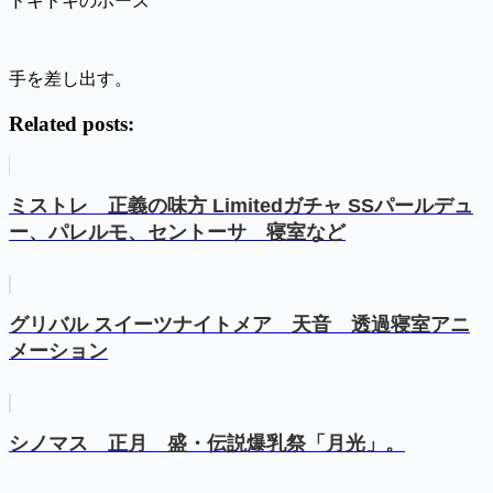
ドキドキのポーズ
手を差し出す。
Related posts:
ミストレ 正義の味方 Limitedガチャ SSパールデュ
ー、パレルモ、セントーサ 寝室など
グリバル スイーツナイトメア 天音 透過寝室アニ
メーション
シノマス 正月 盛・伝説爆乳祭「月光」。