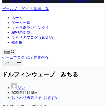
初川みなみ 可愛くこっそり応援！ 特設会場
ゲームブログ SOS 世界生存
ホーム
ゲーム一覧
キャラ別ランキング！
秘密の部屋
ライザのブログ（錬金術）
羅針盤
検索
ゲームブログ SOS 世界生存
メニュー
ドルフィンウェーブ みちる
シン
2022年12月18日
おさわり勇者さま
,
おすすめ