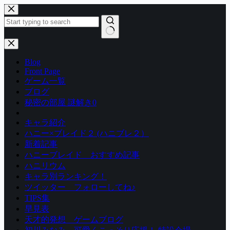
コ
ン
テ
ン
結
ツ
果
Blog
へ
な
Front Page
ス
し
ゲーム一覧
キ
ブログ
ッ
秘密の部屋 謎解き0
プ
キャラ紹介
ハニー×ブレイド２ (ハニブレ２）
新着記事
ハニーブレイド おすすめ記事
ハニリウム
キャラ別ランキング！
ツイッター フォローしてね♪
TIPS集
早見表
天才的発想 ゲームブログ