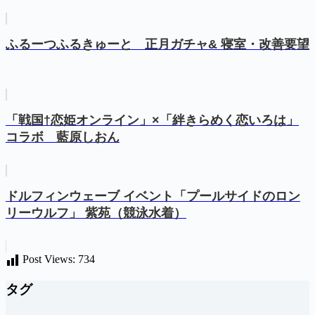
ふるーつふるきゅーと 正月ガチャ& 寝室・改善要望
「戦国†恋姫オンライン」×「絆きらめく恋いろは」
コラボ 藍原しおん
ドルフィンウェーブ イベント「プールサイドのロン
リーウルフ」 紫苑（競泳水着）
Post Views:
734
タグ