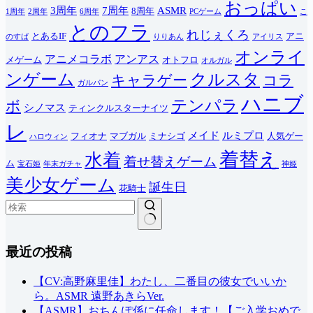
おっぱい
3周年
7周年
ASMR
8周年
1周年
2周年
6周年
PCゲーム
こ
とのフラ
れじぇくろ
とあるIF
アニ
のすば
りりあん
アイリス
オンライ
アニメコラボ
アンアス
メゲーム
オトフロ
オルガル
ンゲーム
クルスタ
キャラゲー
コラ
ガルパン
ハニブ
テンパラ
ボ
シノマス
ティンクルスターナイツ
レ
メイド
ルミプロ
フィオナ
マブガル
ミナシゴ
人気ゲー
ハロウィン
着替え
水着
着せ替えゲーム
ム
宝石姫
年末ガチャ
神姫
美少女ゲーム
誕生日
花騎士
結
最近の投稿
果
な
し
【CV:高野麻里佳】わたし、二番目の彼女でいいか
ら。ASMR 遠野あきらVer.
【ASMR】おちんぽ係に任命します！【ご入学おめで