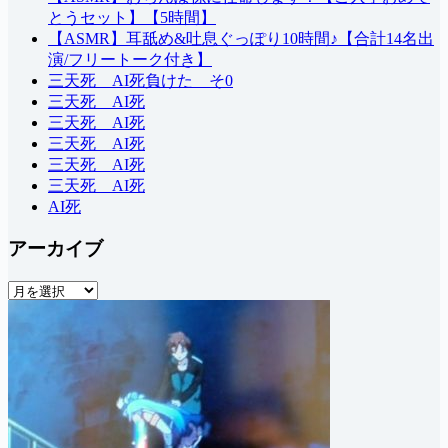
とうセット】【5時間】
【ASMR】耳舐め&吐息ぐっぽり10時間♪【合計14名出
演/フリートーク付き】
三天死 AI死負けた そ0
三天死 AI死
三天死 AI死
三天死 AI死
三天死 AI死
三天死 AI死
AI死
アーカイブ
ア
ー
カ
イ
ブ